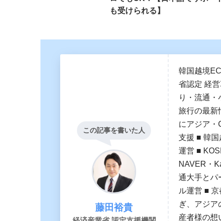
も受けられる】
韓国越境E
省認定 経
り・流通・
旅行の最新
にアジア・
この記事を書いた人
支援 ■ 韓国
運営 ■ K
NAVER・
通大手とパー
ル運営 ■ 
ぎ、アジア
藤田裕貴
産者様の想
経済産業省 認定支援機関