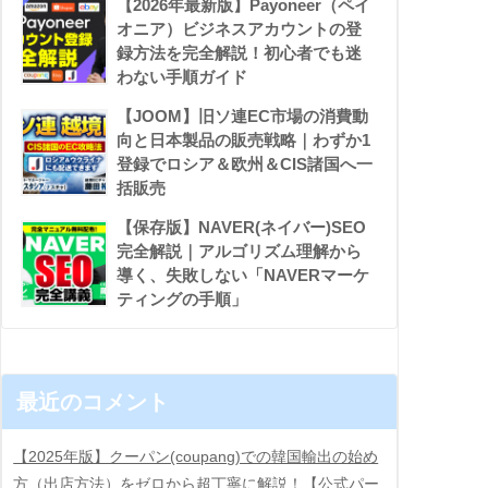
【2026年最新版】Payoneer（ペイ
オニア）ビジネスアカウントの登
録方法を完全解説！初心者でも迷
わない手順ガイド
【JOOM】旧ソ連EC市場の消費動
向と日本製品の販売戦略｜わずか1
登録でロシア＆欧州＆CIS諸国へ一
括販売
【保存版】NAVER(ネイバー)SEO
完全解説｜アルゴリズム理解から
導く、失敗しない「NAVERマーケ
ティングの手順」
最近のコメント
【2025年版】クーパン(coupang)での韓国輸出の始め
方（出店方法）をゼロから超丁寧に解説！【公式パー