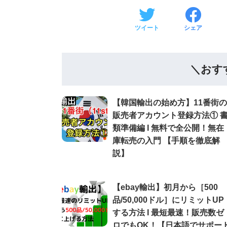
ツイート
シェア
＼おす
【韓国輸出の始め方】11番街の
販売者アカウント登録方法① 
類準備編 Ι 無料で全公開！無在
庫転売の入門 【手順を徹底解
説】
【ebay輸出】初月から［500
品/50,000ドル］にリミットUP
する方法 Ι 最短最速！販売数ゼ
ロでもOK！【日本語でサポー