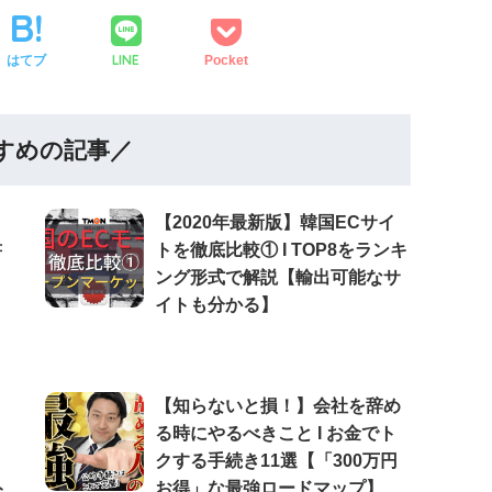
LINE
はてブ
Pocket
すめの記事／
【2020年最新版】韓国ECサイ
書
トを徹底比較① Ι TOP8をランキ
ング形式で解説【輸出可能なサ
イトも分かる】
【知らないと損！】会社を辞め
る時にやるべきこと Ι お金でト
クする手続き11選【「300万円
ト
お得」な最強ロードマップ】