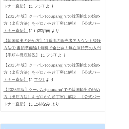
トナー直伝】
に
フジT
より
【2025年版】クーパン(coupang)での韓国輸出の始め
方（出店方法）をゼロから超丁寧に解説！【公式パー
トナー直伝】
に
山本紗南
より
【韓国輸出の始め方】11番街の販売者アカウント登録
方法① 書類準備編 Ι 無料で全公開！無在庫転売の入門
【手順を徹底解説】
に
フジT
より
【2025年版】クーパン(coupang)での韓国輸出の始め
方（出店方法）をゼロから超丁寧に解説！【公式パー
トナー直伝】
に
フジT
より
【2025年版】クーパン(coupang)での韓国輸出の始め
方（出店方法）をゼロから超丁寧に解説！【公式パー
トナー直伝】
に
上村なみ
より