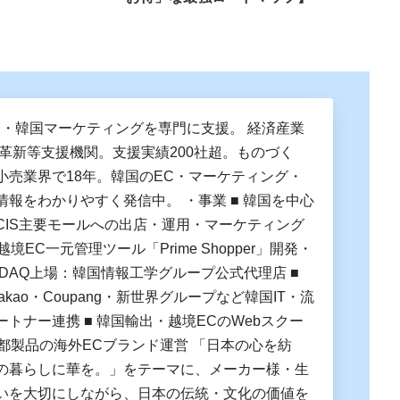
C・韓国マーケティングを専門に支援。 経済産業
営革新等支援機関。支援実績200社超。ものづく
小売業界で18年。韓国のEC・マーケティング・
情報をわかりやすく発信中。 ・事業 ■ 韓国を中心
CIS主要モールへの出店・運用・マーケティング
越境EC一元管理ツール「Prime Shopper」開発・
OSDAQ上場：韓国情報工学グループ公式代理店 ■
Kakao・Coupang・新世界グループなど韓国IT・流
トナー連携 ■ 韓国輸出・越境ECのWebスクー
京都製品の海外ECブランド運営 「日本の心を紡
の暮らしに華を。」をテーマに、メーカー様・生
いを大切にしながら、日本の伝統・文化の価値を