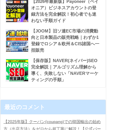
【2026年最新版】Payoneer（ペイ
オニア）ビジネスアカウントの登
録方法を完全解説！初心者でも迷
わない手順ガイド
【JOOM】旧ソ連EC市場の消費動
向と日本製品の販売戦略｜わずか1
登録でロシア＆欧州＆CIS諸国へ一
括販売
【保存版】NAVER(ネイバー)SEO
完全解説｜アルゴリズム理解から
導く、失敗しない「NAVERマーケ
ティングの手順」
最近のコメント
【2025年版】クーパン(coupang)での韓国輸出の始め
方（出店方法）をゼロから超丁寧に解説！【公式パー