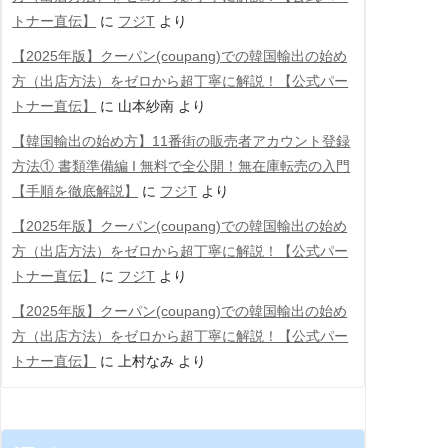
トナー直伝】
に
フジT
より
【2025年版】クーパン(coupang)での韓国輸出の始め
方（出店方法）をゼロから超丁寧に解説！【公式パー
トナー直伝】
に
山本紗南
より
【韓国輸出の始め方】11番街の販売者アカウント登録
方法① 書類準備編 Ι 無料で全公開！無在庫転売の入門
【手順を徹底解説】
に
フジT
より
【2025年版】クーパン(coupang)での韓国輸出の始め
方（出店方法）をゼロから超丁寧に解説！【公式パー
トナー直伝】
に
フジT
より
【2025年版】クーパン(coupang)での韓国輸出の始め
方（出店方法）をゼロから超丁寧に解説！【公式パー
トナー直伝】
に
上村なみ
より