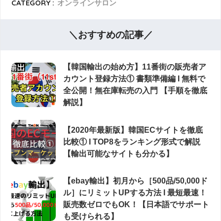
CATEGORY :
オンラインサロン
＼おすすめの記事／
【韓国輸出の始め方】11番街の販売者ア
カウント登録方法① 書類準備編 Ι 無料で
全公開！無在庫転売の入門 【手順を徹底
解説】
【2020年最新版】韓国ECサイトを徹底
比較① Ι TOP8をランキング形式で解説
【輸出可能なサイトも分かる】
【ebay輸出】初月から［500品/50,000ド
ル］にリミットUPする方法 Ι 最短最速！
販売数ゼロでもOK！【日本語でサポート
も受けられる】