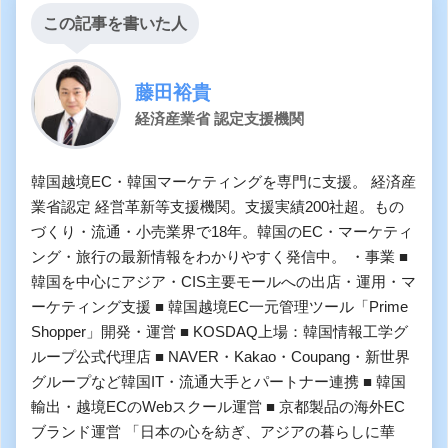
この記事を書いた人
藤田裕貴
経済産業省 認定支援機関
韓国越境EC・韓国マーケティングを専門に支援。 経済産
業省認定 経営革新等支援機関。支援実績200社超。もの
づくり・流通・小売業界で18年。韓国のEC・マーケティ
ング・旅行の最新情報をわかりやすく発信中。 ・事業 ■
韓国を中心にアジア・CIS主要モールへの出店・運用・マ
ーケティング支援 ■ 韓国越境EC一元管理ツール「Prime
Shopper」開発・運営 ■ KOSDAQ上場：韓国情報工学グ
ループ公式代理店 ■ NAVER・Kakao・Coupang・新世界
グループなど韓国IT・流通大手とパートナー連携 ■ 韓国
輸出・越境ECのWebスクール運営 ■ 京都製品の海外EC
ブランド運営 「日本の心を紡ぎ、アジアの暮らしに華