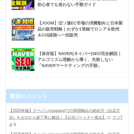
初心者でも迷わない手順ガイド
【JOOM】旧ソ連EC市場の消費動向と日本製
品の販売戦略｜わずか1登録でロシア＆欧州
＆CIS諸国へ一括販売
【保存版】NAVER(ネイバー)SEO完全解説｜
アルゴリズム理解から導く、失敗しない
「NAVERマーケティングの手順」
最近のコメント
【2025年版】クーパン(coupang)での韓国輸出の始め方（出店方
法）をゼロから超丁寧に解説！【公式パートナー直伝】
に
フジT
より