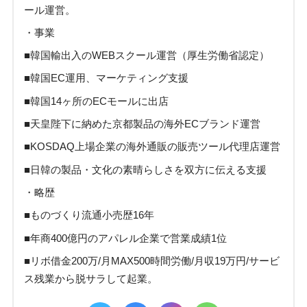
ール運営。
・事業
■韓国輸出入のWEBスクール運営（厚生労働省認定）
■韓国EC運用、マーケティング支援
■韓国14ヶ所のECモールに出店
■天皇陛下に納めた京都製品の海外ECブランド運営
■KOSDAQ上場企業の海外通販の販売ツール代理店運営
■日韓の製品・文化の素晴らしさを双方に伝える支援
・略歴
■ものづくり流通小売歴16年
■年商400億円のアパレル企業で営業成績1位
■リボ借金200万/月MAX500時間労働/月収19万円/サービ
ス残業から脱サラして起業。