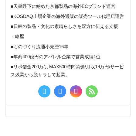
■天皇陛下に納めた京都製品の海外ECブランド運営
■KOSDAQ上場企業の海外通販の販売ツール代理店運営
■日韓の製品・文化の素晴らしさを双方に伝える支援
・略歴
■ものづくり流通小売歴16年
■年商400億円のアパレル企業で営業成績1位
■リボ借金200万/月MAX500時間労働/月収19万円/サービ
ス残業から脱サラして起業。