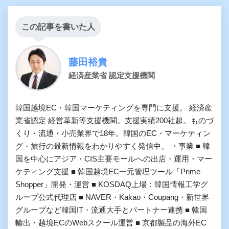
この記事を書いた人
藤田裕貴
経済産業省 認定支援機関
韓国越境EC・韓国マーケティングを専門に支援。 経済産
業省認定 経営革新等支援機関。支援実績200社超。ものづ
くり・流通・小売業界で18年。韓国のEC・マーケティン
グ・旅行の最新情報をわかりやすく発信中。 ・事業 ■ 韓
国を中心にアジア・CIS主要モールへの出店・運用・マー
ケティング支援 ■ 韓国越境EC一元管理ツール「Prime
Shopper」開発・運営 ■ KOSDAQ上場：韓国情報工学グ
ループ公式代理店 ■ NAVER・Kakao・Coupang・新世界
グループなど韓国IT・流通大手とパートナー連携 ■ 韓国
輸出・越境ECのWebスクール運営 ■ 京都製品の海外EC