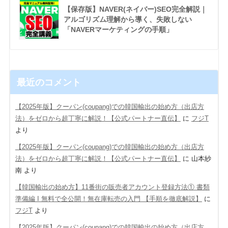
【保存版】NAVER(ネイバー)SEO完全解説｜
アルゴリズム理解から導く、失敗しない
「NAVERマーケティングの手順」
最近のコメント
【2025年版】クーパン(coupang)での韓国輸出の始め方（出店方
法）をゼロから超丁寧に解説！【公式パートナー直伝】
に
フジT
より
【2025年版】クーパン(coupang)での韓国輸出の始め方（出店方
法）をゼロから超丁寧に解説！【公式パートナー直伝】
に
山本紗
南
より
【韓国輸出の始め方】11番街の販売者アカウント登録方法① 書類
準備編 Ι 無料で全公開！無在庫転売の入門 【手順を徹底解説】
に
フジT
より
【2025年版】クーパン(coupang)での韓国輸出の始め方（出店方