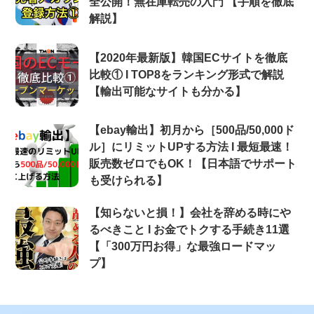
全公開！無在庫転売の入門 【手順を徹底
解説】
【2020年最新版】韓国ECサイトを徹底
比較① Ι TOP8をランキング形式で解説
【輸出可能なサイトも分かる】
【ebay輸出】初月から［500品/50,000ド
ル］にリミットUPする方法 Ι 最短最速！
販売数ゼロでもOK！【日本語でサポート
も受けられる】
【知らないと損！】会社を辞める時にや
るべきこと Ι お金でトクする手続き11選
【「300万円お得」な最強ロードマッ
プ】