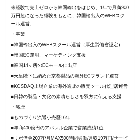
未経験で売上ゼロから韓国輸出をはじめ、1年で月商900
万円超になった経験をもとに、韓国輸出入のWEBスク
ール運営。
・事業
■韓国輸出入のWEBスクール運営（厚生労働省認定）
■韓国EC運用、マーケティング支援
■韓国14ヶ所のECモールに出店
■天皇陛下に納めた京都製品の海外ECブランド運営
■KOSDAQ上場企業の海外通販の販売ツール代理店運営
■日韓の製品・文化の素晴らしさを双方に伝える支援
・略歴
■ものづくり流通小売歴16年
■年商400億円のアパレル企業で営業成績1位
■リボ借金200万/月MAX500時間労働/月収19万円/サービ