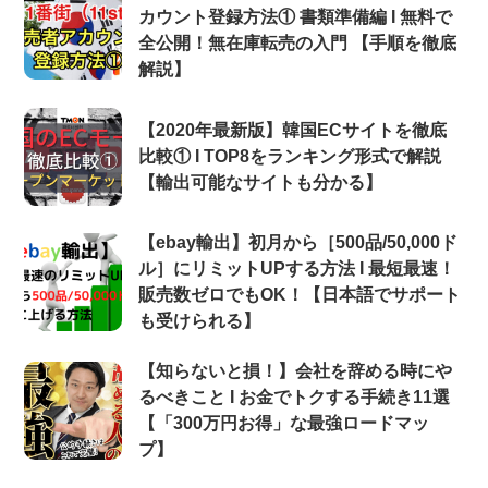
カウント登録方法① 書類準備編 Ι 無料で
全公開！無在庫転売の入門 【手順を徹底
解説】
【2020年最新版】韓国ECサイトを徹底
比較① Ι TOP8をランキング形式で解説
【輸出可能なサイトも分かる】
【ebay輸出】初月から［500品/50,000ド
ル］にリミットUPする方法 Ι 最短最速！
販売数ゼロでもOK！【日本語でサポート
も受けられる】
【知らないと損！】会社を辞める時にや
るべきこと Ι お金でトクする手続き11選
【「300万円お得」な最強ロードマッ
プ】