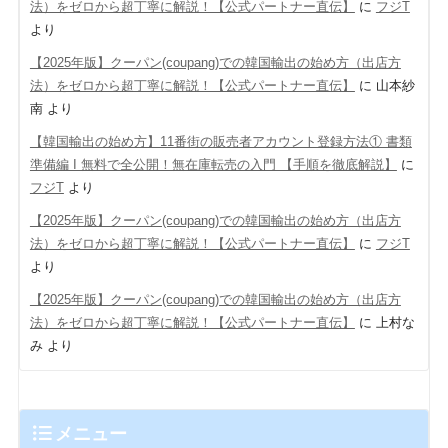
法）をゼロから超丁寧に解説！【公式パートナー直伝】
に
フジT
より
【2025年版】クーパン(coupang)での韓国輸出の始め方（出店方
法）をゼロから超丁寧に解説！【公式パートナー直伝】
に
山本紗
南
より
【韓国輸出の始め方】11番街の販売者アカウント登録方法① 書類
準備編 Ι 無料で全公開！無在庫転売の入門 【手順を徹底解説】
に
フジT
より
【2025年版】クーパン(coupang)での韓国輸出の始め方（出店方
法）をゼロから超丁寧に解説！【公式パートナー直伝】
に
フジT
より
【2025年版】クーパン(coupang)での韓国輸出の始め方（出店方
法）をゼロから超丁寧に解説！【公式パートナー直伝】
に
上村な
み
より
メニュー