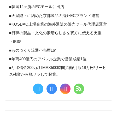
■韓国14ヶ所のECモールに出店
■天皇陛下に納めた京都製品の海外ECブランド運営
■KOSDAQ上場企業の海外通販の販売ツール代理店運営
■日韓の製品・文化の素晴らしさを双方に伝える支援
・略歴
■ものづくり流通小売歴16年
■年商400億円のアパレル企業で営業成績1位
■リボ借金200万/月MAX500時間労働/月収19万円/サービ
ス残業から脱サラして起業。