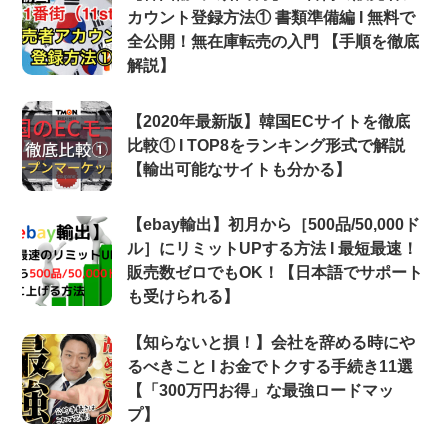
カウント登録方法① 書類準備編 Ι 無料で
全公開！無在庫転売の入門 【手順を徹底
解説】
【2020年最新版】韓国ECサイトを徹底
比較① Ι TOP8をランキング形式で解説
【輸出可能なサイトも分かる】
【ebay輸出】初月から［500品/50,000ド
ル］にリミットUPする方法 Ι 最短最速！
販売数ゼロでもOK！【日本語でサポート
も受けられる】
【知らないと損！】会社を辞める時にや
るべきこと Ι お金でトクする手続き11選
【「300万円お得」な最強ロードマッ
プ】