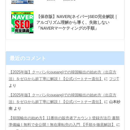
【保存版】NAVER(ネイバー)SEO完全解説｜
アルゴリズム理解から導く、失敗しない
「NAVERマーケティングの手順」
最近のコメント
【2025年版】クーパン(coupang)での韓国輸出の始め方（出店方
法）をゼロから超丁寧に解説！【公式パートナー直伝】
に
フジT
より
【2025年版】クーパン(coupang)での韓国輸出の始め方（出店方
法）をゼロから超丁寧に解説！【公式パートナー直伝】
に
山本紗
南
より
【韓国輸出の始め方】11番街の販売者アカウント登録方法① 書類
準備編 Ι 無料で全公開！無在庫転売の入門 【手順を徹底解説】
に