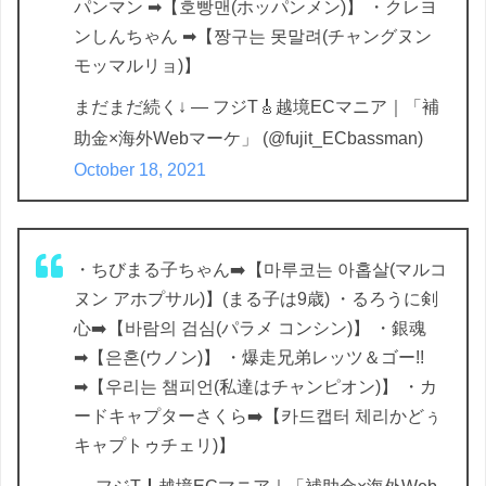
パンマン ➡【호빵맨(ホッパンメン)】 ・クレヨ
ンしんちゃん ➡【짱구는 못말려(チャングヌン
モッマルリョ)】
まだまだ続く↓ — フジT🎸越境ECマニア｜「補
助金×海外Webマーケ」 (@fujit_ECbassman)
October 18, 2021
・ちびまる子ちゃん➡️【마루코는 아홉살(マルコ
ヌン アホプサル)】(まる子は9歳) ・るろうに剣
心➡️【바람의 검심(パラメ コンシン)】 ・銀魂
➡【은혼(ウノン)】 ・爆走兄弟レッツ＆ゴー!!
➡【우리는 챔피언(私達はチャンピオン)】 ・カ
ードキャプターさくら➡️【카드캡터 체리かどぅ
キャプトゥチェリ)】