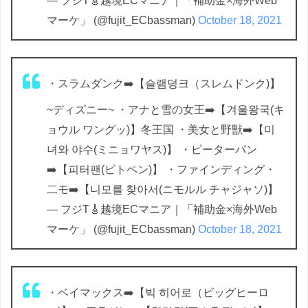
— フジT🎸越境ECマニア｜「補助金×海外Web
マーケ」 (@fujit_ECbassman)
October 18, 2021
・スラムダンク➡️【슬램덩크（スレムドンク)】
~ディズニー~ ・アナと雪の女王➡️【겨울왕국(キ
ョウル ワングッ)】冬王国 ・美女と野獣➡️【미
녀와 야수(ミニョワヤス)】 ・ピーターパン
➡️【피터팬(ピトペン)】 ・ファインディング・
二モ➡️【니모를 찾아서(ニモルル チャジャソ)】
— フジT🎸越境ECマニア｜「補助金×海外Web
マーケ」 (@fujit_ECbassman)
October 18, 2021
・ベイマックス➡️【빅 히어로（ビッグヒーロ