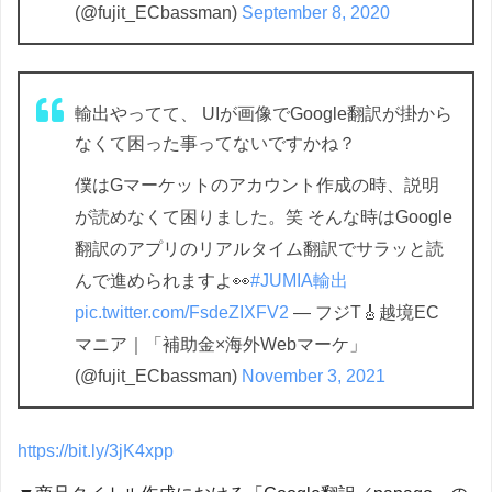
(@fujit_ECbassman)
September 8, 2020
輸出やってて、 UIが画像でGoogle翻訳が掛から
なくて困った事ってないですかね？
僕はGマーケットのアカウント作成の時、説明
が読めなくて困りました。笑 そんな時はGoogle
翻訳のアプリのリアルタイム翻訳でサラッと読
んで進められますよ👀
#JUMIA輸出
pic.twitter.com/FsdeZIXFV2
— フジT🎸越境EC
マニア｜「補助金×海外Webマーケ」
(@fujit_ECbassman)
November 3, 2021
https://bit.ly/3jK4xpp