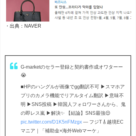
・出典：NAVER
G-marketのセラー登録と契約書作成オワターー
😭
■HPのハングルが画像でgg翻訳不可 ▶︎スマホア
プリのカメラ機能でリアルタイム翻訳 ▶︎意味不
明 ▶︎SNS投稿 ▶︎韓国人フォロワーさんから、鬼
の即レス嵐 ▶︎解決✨ 【結論】SNS最強😌
pic.twitter.com/D1K5nFMzgx
— フジT🎸越境EC
マニア｜「補助金×海外Webマーケ」