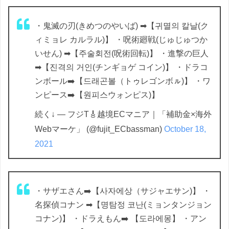
・鬼滅の刃(きめつのやいば) ➡【귀멸의 칼날(ク
ィミョレ カルラル)】 ・呪術廻戦(じゅじゅつか
いせん) ➡【주술회전(呪術回転)】 ・進撃の巨人
➡【진격의 거인(チンギョゲ コイン)】 ・ドラコ
ンボール➡️【드래곤볼（トゥレゴンボㇽ)】 ・ワ
ンピース➡️【원피스ウォンピス)】
続く↓ — フジT🎸越境ECマニア｜「補助金×海外
Webマーケ」 (@fujit_ECbassman)
October 18,
2021
・サザエさん➡️【사자에상（サジャエサン)】 ・
名探偵コナン ➡【명탐정 코난(ミョンタンジョン
コナン)】 ・ドラえもん➡️ 【도라에몽】 ・アン