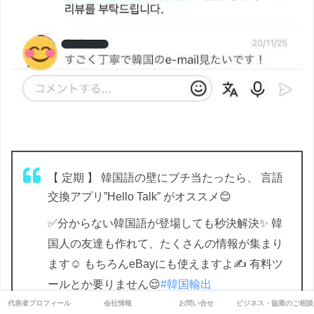
【 定期 】 韓国語の壁にブチ当たったら、 言語
交換アプリ”Hello Talk” がオススメ😊
✅分からない韓国語が登場しても秒決解決✨ 韓
国人の友達も作れて、たくさんの情報が集まり
ます☺️ もちろんeBayにも使えますよ✍️ 有料ツ
ールとか要りません😌
#韓国輸出
https://t.co/08yGozaznE
代表者プロフィール
会社情報
お問い合せ
ビジネス・協業のご相談