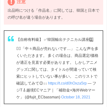
注意
出品時につける「作品名」に関しては、韓国と日本で
の呼び名が違う場合があります。
【自称有料級】 ✅韓国輸出テクニカル講座2️⃣
👱‍♀️「中々商品が売れないです…」 こんな声を多
くいただきます。 多くの場合は、商品選定/価格
が適正を見直す必要があります。 しかしアニメ
グッズに関しては、タイトルが間違っていて検
索にヒットしていない事が多い。 このリストで
確認してみて😉↓↓
https://t.co/d0hOxza5rp
— フ
ジT🎸越境ECマニア｜「補助金×海外Webマー
ケ」 (@fujit_ECbassman)
October 18, 2021