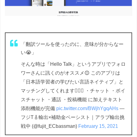
「翻訳ツールを使ったのに、意味が分からなー
い😭」
そんな時は「Hello Talk」というアプリでフォロ
ワーさんに訊くのがオススメ😊 このアプリは
「日本語学習者の学びたい言語ネイティブ」と
マッチングしてくれます👨‍❤️‍👨 ・チャット ・ボイ
スチャット ・通話 ・投稿機能 に加えテキスト
添削機能が完備
pic.twitter.com/BWjhYgqAHs
—
フジT🎸輸出×補助金ベーシスト｜アラブ輸出挑
戦中 (@fujit_ECbassman)
February 15, 2021