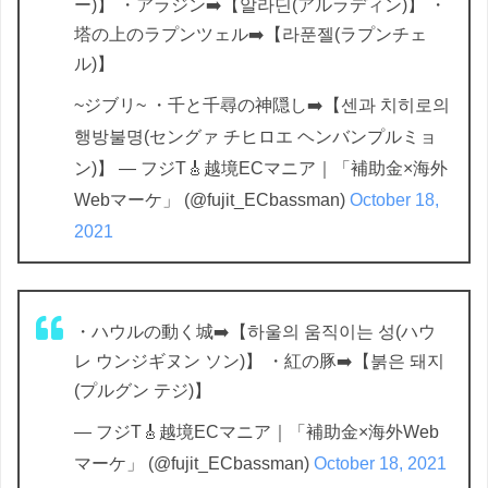
ー)】 ・アラジン➡️【알라딘(アルラディン)】 ・
塔の上のラプンツェル➡️【라푼젤(ラプンチェ
ル)】
~ジブリ~ ・千と千尋の神隠し➡️【센과 치히로의
행방불명(セングァ チヒロエ ヘンバンプルミョ
ン)】 — フジT🎸越境ECマニア｜「補助金×海外
Webマーケ」 (@fujit_ECbassman)
October 18,
2021
・ハウルの動く城➡️【하울의 움직이는 성(ハウ
レ ウンジギヌン ソン)】 ・紅の豚➡️【붉은 돼지
(プルグン テジ)】
— フジT🎸越境ECマニア｜「補助金×海外Web
マーケ」 (@fujit_ECbassman)
October 18, 2021