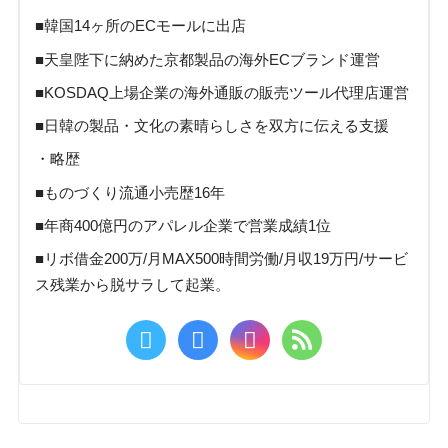
■韓国14ヶ所のECモールに出店
■天皇陛下に納めた京都製品の海外ECブランド運営
■KOSDAQ上場企業の海外通販の販売ツール代理店運営
■日韓の製品・文化の素晴らしさを双方に伝える支援
・略歴
■ものづくり流通小売歴16年
■年商400億円のアパレル企業で営業成績1位
■リボ借金200万/月MAX500時間労働/月収19万円/サービ
ス残業から脱サラして起業。