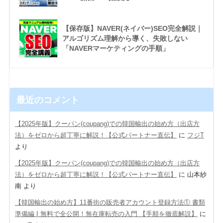
【保存版】NAVER(ネイバー)SEO完全解説｜
アルゴリズム理解から導く、失敗しない
「NAVERマーケティングの手順」
最近のコメント
【2025年版】クーパン(coupang)での韓国輸出の始め方（出店方
法）をゼロから超丁寧に解説！【公式パートナー直伝】
に
フジT
より
【2025年版】クーパン(coupang)での韓国輸出の始め方（出店方
法）をゼロから超丁寧に解説！【公式パートナー直伝】
に
山本紗
南
より
【韓国輸出の始め方】11番街の販売者アカウント登録方法① 書類
準備編 Ι 無料で全公開！無在庫転売の入門 【手順を徹底解説】
に