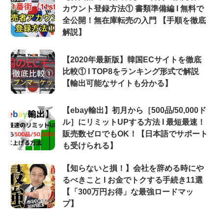
カウント登録方法① 書類準備編 Ι 無料で
全公開！無在庫転売の入門 【手順を徹底
解説】
【2020年最新版】韓国ECサイトを徹底
比較① Ι TOP8をランキング形式で解説
【輸出可能なサイトも分かる】
【ebay輸出】初月から［500品/50,000ド
ル］にリミットUPする方法 Ι 最短最速！
販売数ゼロでもOK！【日本語でサポート
も受けられる】
【知らないと損！】会社を辞める時にや
るべきこと Ι お金でトクする手続き11選
【「300万円お得」な最強ロードマッ
プ】