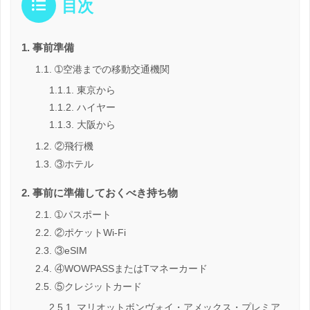
目次
事前準備
➀空港までの移動交通機関
東京から
ハイヤー
大阪から
②飛行機
③ホテル
事前に準備しておくべき持ち物
➀パスポート
②ポケットWi-Fi
③eSIM
④WOWPASSまたはTマネーカード
⑤クレジットカード
マリオットボンヴォイ・アメックス・プレミア