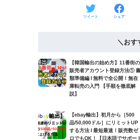
ツイート
シェア
＼おす
【韓国輸出の始め方】11番街の
販売者アカウント登録方法① 
類準備編 Ι 無料で全公開！無在
庫転売の入門 【手順を徹底解
説】
【ebay輸出】初月から［500
品/50,000ドル］にリミットUP
する方法 Ι 最短最速！販売数ゼ
ロでもOK！【日本語でサポー