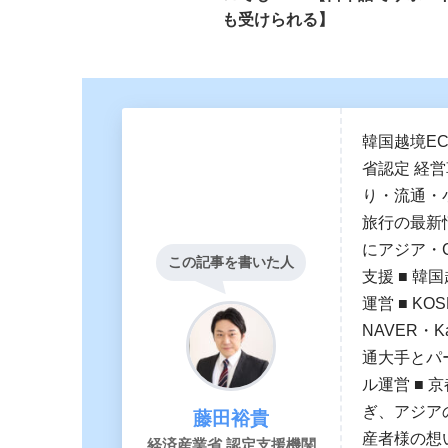
も受けられる】
韓国越境E
省認定 経
り・流通・
旅行の最新
にアジア・
この記事を書いた人
支援 ■ 韓国
運営 ■ K
NAVER・
通大手とパー
ル運営 ■ 
ぎ、アジア
藤田裕貴
産者様の想
経済産業省 認定支援機関