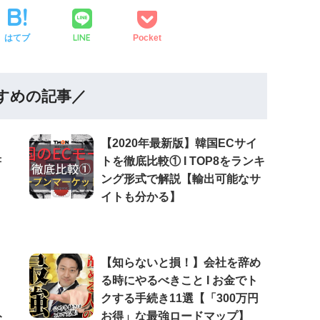
LINE
はてブ
Pocket
すめの記事／
【2020年最新版】韓国ECサイ
書
トを徹底比較① Ι TOP8をランキ
ング形式で解説【輸出可能なサ
イトも分かる】
【知らないと損！】会社を辞め
る時にやるべきこと Ι お金でト
クする手続き11選【「300万円
ト
お得」な最強ロードマップ】