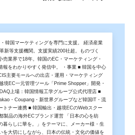
C・韓国マーケティングを専門に支援。 経済産業
営革新等支援機関。支援実績200社超。ものづく
小売業界で18年。韓国のEC・マーケティング・
情報をわかりやすく発信中。 ・事業 ■ 韓国を中心
CIS主要モールへの出店・運用・マーケティング
越境EC一元管理ツール「Prime Shopper」開発・
OSDAQ上場：韓国情報工学グループ公式代理店 ■
Kakao・Coupang・新世界グループなど韓国IT・流
トナー連携 ■ 韓国輸出・越境ECのWebスクー
京都製品の海外ECブランド運営 「日本の心を紡
の暮らしに華を。」をテーマに、メーカー様・生
いを大切にしながら、日本の伝統・文化の価値を