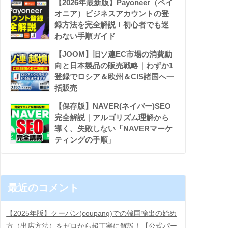
【2026年最新版】Payoneer（ペイ
オニア）ビジネスアカウントの登
録方法を完全解説！初心者でも迷
わない手順ガイド
【JOOM】旧ソ連EC市場の消費動
向と日本製品の販売戦略｜わずか1
登録でロシア＆欧州＆CIS諸国へ一
括販売
【保存版】NAVER(ネイバー)SEO
完全解説｜アルゴリズム理解から
導く、失敗しない「NAVERマーケ
ティングの手順」
最近のコメント
【2025年版】クーパン(coupang)での韓国輸出の始め
方（出店方法）をゼロから超丁寧に解説！【公式パー