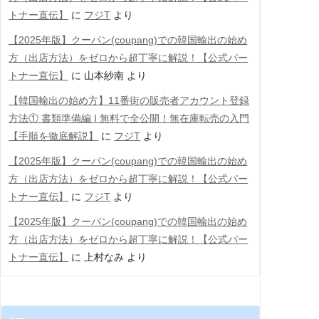
トナー直伝】
に
フジT
より
【2025年版】クーパン(coupang)での韓国輸出の始め
方（出店方法）をゼロから超丁寧に解説！【公式パー
トナー直伝】
に
山本紗南
より
【韓国輸出の始め方】11番街の販売者アカウント登録
方法① 書類準備編 Ι 無料で全公開！無在庫転売の入門
【手順を徹底解説】
に
フジT
より
【2025年版】クーパン(coupang)での韓国輸出の始め
方（出店方法）をゼロから超丁寧に解説！【公式パー
トナー直伝】
に
フジT
より
【2025年版】クーパン(coupang)での韓国輸出の始め
方（出店方法）をゼロから超丁寧に解説！【公式パー
トナー直伝】
に
上村なみ
より