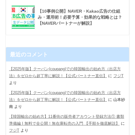
【10事例公開】NAVER・Kakao広告の仕組
み・運用術！必要予算・効果的な戦略とは？
【NAVERパートナーが解説】
最近のコメント
【2025年版】クーパン(coupang)での韓国輸出の始め方（出店方
法）をゼロから超丁寧に解説！【公式パートナー直伝】
に
フジT
より
【2025年版】クーパン(coupang)での韓国輸出の始め方（出店方
法）をゼロから超丁寧に解説！【公式パートナー直伝】
に
山本紗
南
より
【韓国輸出の始め方】11番街の販売者アカウント登録方法① 書類
準備編 Ι 無料で全公開！無在庫転売の入門 【手順を徹底解説】
に
フジT
より