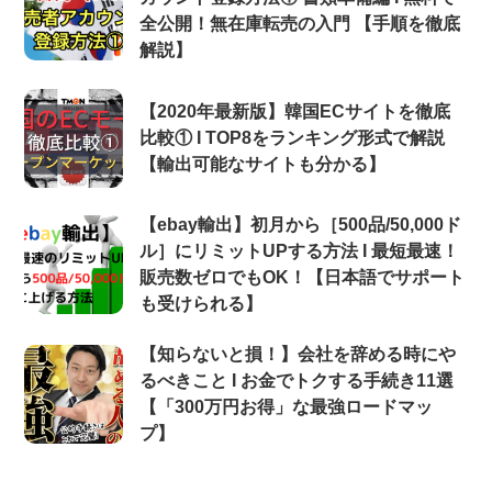
全公開！無在庫転売の入門 【手順を徹底
解説】
【2020年最新版】韓国ECサイトを徹底
比較① Ι TOP8をランキング形式で解説
【輸出可能なサイトも分かる】
【ebay輸出】初月から［500品/50,000ド
ル］にリミットUPする方法 Ι 最短最速！
販売数ゼロでもOK！【日本語でサポート
も受けられる】
【知らないと損！】会社を辞める時にや
るべきこと Ι お金でトクする手続き11選
【「300万円お得」な最強ロードマッ
プ】