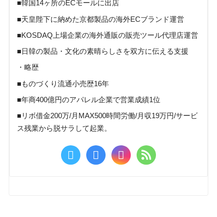
■韓国14ヶ所のECモールに出店
■天皇陛下に納めた京都製品の海外ECブランド運営
■KOSDAQ上場企業の海外通販の販売ツール代理店運営
■日韓の製品・文化の素晴らしさを双方に伝える支援
・略歴
■ものづくり流通小売歴16年
■年商400億円のアパレル企業で営業成績1位
■リボ借金200万/月MAX500時間労働/月収19万円/サービ
ス残業から脱サラして起業。