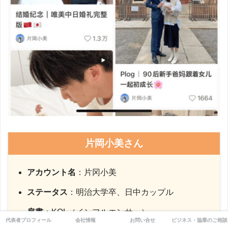
片岡小美さん
アカウント名
：片冈小美
ステータス
：明治大学卒、日中カップル
肩書
：KOL（インフルエンサー）
代表者プロフィール
会社情報
お問い合せ
ビジネス・協業のご相談