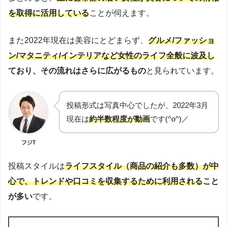
を取得に活用している
ことが伺えます。
また2022年現在は美容にとどまらず、
グルメ/ファッショ
ン/マタニティ/インテリアなど女性のライフ全般に波及し
ており、その流れはさらに広がるもの
と見られています。
投稿形式は写真中心でしたが、2022年3月
現在は
約半数程度が動画
です(^o^)／
フジT
投稿スタイルは
ライフスタイル（商品の紹介も多数）が中
心で、トレンドや口コミを収集するために利用される
こと
が多い
です。