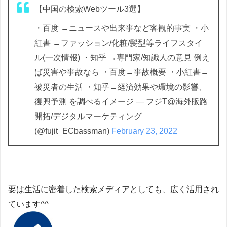
【中国の検索Webツール3選】
・百度 →ニュースや出来事など客観的事実 ・小
紅書 →ファッション/化粧/髪型等ライフスタイ
ル(一次情報) ・知乎 →専門家/知識人の意見 例え
ば災害や事故なら ・百度→事故概要 ・小紅書→
被災者の生活 ・知乎→経済効果や環境の影響、
復興予測 を調べるイメージ — フジT@海外販路
開拓/デジタルマーケティング
(@fujit_ECbassman)
February 23, 2022
要は生活に密着した検索メディアとしても、広く活用され
ています^^