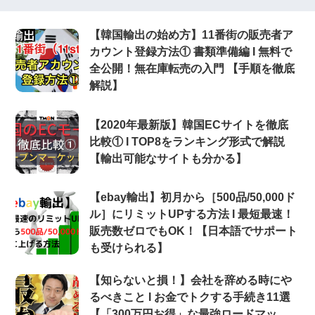
【韓国輸出の始め方】11番街の販売者ア
カウント登録方法① 書類準備編 Ι 無料で
全公開！無在庫転売の入門 【手順を徹底
解説】
【2020年最新版】韓国ECサイトを徹底
比較① Ι TOP8をランキング形式で解説
【輸出可能なサイトも分かる】
【ebay輸出】初月から［500品/50,000ド
ル］にリミットUPする方法 Ι 最短最速！
販売数ゼロでもOK！【日本語でサポート
も受けられる】
【知らないと損！】会社を辞める時にや
るべきこと Ι お金でトクする手続き11選
【「300万円お得」な最強ロードマッ