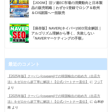
【JOOM】旧ソ連EC市場の消費動向と日本製
品の販売戦略｜わずか1登録でロシア＆欧州
＆CIS諸国へ一括販売
【保存版】NAVER(ネイバー)SEO完全解説｜
アルゴリズム理解から導く、失敗しない
「NAVERマーケティングの手順」
最近のコメント
【2025年版】クーパン(coupang)での韓国輸出の始め方（出店方
法）をゼロから超丁寧に解説！【公式パートナー直伝】
に
フジT
より
【2025年版】クーパン(coupang)での韓国輸出の始め方（出店方
法）をゼロから超丁寧に解説！【公式パートナー直伝】
に
山本紗
南
より