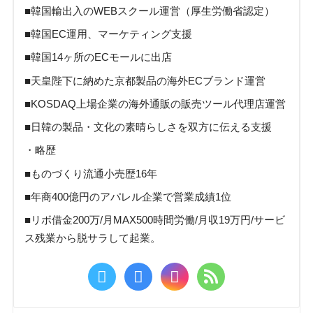
■韓国輸出入のWEBスクール運営（厚生労働省認定）
■韓国EC運用、マーケティング支援
■韓国14ヶ所のECモールに出店
■天皇陛下に納めた京都製品の海外ECブランド運営
■KOSDAQ上場企業の海外通販の販売ツール代理店運営
■日韓の製品・文化の素晴らしさを双方に伝える支援
・略歴
■ものづくり流通小売歴16年
■年商400億円のアパレル企業で営業成績1位
■リボ借金200万/月MAX500時間労働/月収19万円/サービ
ス残業から脱サラして起業。