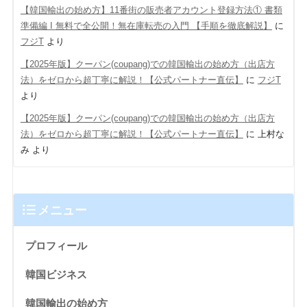
【韓国輸出の始め方】11番街の販売者アカウント登録方法① 書類
準備編 Ι 無料で全公開！無在庫転売の入門 【手順を徹底解説】
に
フジT
より
【2025年版】クーパン(coupang)での韓国輸出の始め方（出店方
法）をゼロから超丁寧に解説！【公式パートナー直伝】
に
フジT
より
【2025年版】クーパン(coupang)での韓国輸出の始め方（出店方
法）をゼロから超丁寧に解説！【公式パートナー直伝】
に
上村な
み
より
メニュー
プロフィール
韓国ビジネス
韓国輸出の始め方