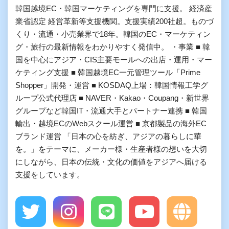
韓国越境EC・韓国マーケティングを専門に支援。 経済産
業省認定 経営革新等支援機関。支援実績200社超。ものづ
くり・流通・小売業界で18年。韓国のEC・マーケティン
グ・旅行の最新情報をわかりやすく発信中。 ・事業 ■ 韓
国を中心にアジア・CIS主要モールへの出店・運用・マー
ケティング支援 ■ 韓国越境EC一元管理ツール「Prime
Shopper」開発・運営 ■ KOSDAQ上場：韓国情報工学グ
ループ公式代理店 ■ NAVER・Kakao・Coupang・新世界
グループなど韓国IT・流通大手とパートナー連携 ■ 韓国
輸出・越境ECのWebスクール運営 ■ 京都製品の海外EC
ブランド運営 「日本の心を紡ぎ、アジアの暮らしに華
を。」をテーマに、メーカー様・生産者様の想いを大切
にしながら、日本の伝統・文化の価値をアジアへ届ける
支援をしています。