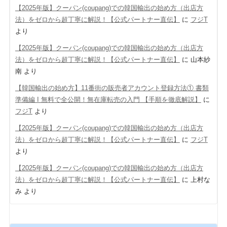
【2025年版】クーパン(coupang)での韓国輸出の始め方（出店方
法）をゼロから超丁寧に解説！【公式パートナー直伝】
に
フジT
より
【2025年版】クーパン(coupang)での韓国輸出の始め方（出店方
法）をゼロから超丁寧に解説！【公式パートナー直伝】
に
山本紗
南
より
【韓国輸出の始め方】11番街の販売者アカウント登録方法① 書類
準備編 Ι 無料で全公開！無在庫転売の入門 【手順を徹底解説】
に
フジT
より
【2025年版】クーパン(coupang)での韓国輸出の始め方（出店方
法）をゼロから超丁寧に解説！【公式パートナー直伝】
に
フジT
より
【2025年版】クーパン(coupang)での韓国輸出の始め方（出店方
法）をゼロから超丁寧に解説！【公式パートナー直伝】
に
上村な
み
より