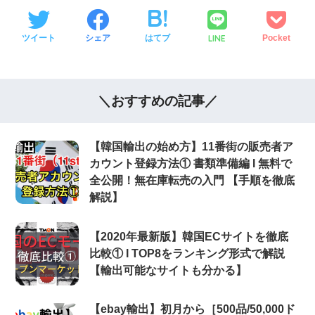
LINE
ツイート
シェア
はてブ
Pocket
＼おすすめの記事／
【韓国輸出の始め方】11番街の販売者ア
カウント登録方法① 書類準備編 Ι 無料で
全公開！無在庫転売の入門 【手順を徹底
解説】
【2020年最新版】韓国ECサイトを徹底
比較① Ι TOP8をランキング形式で解説
【輸出可能なサイトも分かる】
【ebay輸出】初月から［500品/50,000ド