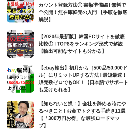
カウント登録方法① 書類準備編 Ι 無料で
全公開！無在庫転売の入門 【手順を徹底
解説】
【2020年最新版】韓国ECサイトを徹底
比較① Ι TOP8をランキング形式で解説
【輸出可能なサイトも分かる】
【ebay輸出】初月から［500品/50,000ド
ル］にリミットUPする方法 Ι 最短最速！
販売数ゼロでもOK！【日本語でサポート
も受けられる】
【知らないと損！】会社を辞める時にや
るべきこと Ι お金でトクする手続き11選
【「300万円お得」な最強ロードマッ
プ】