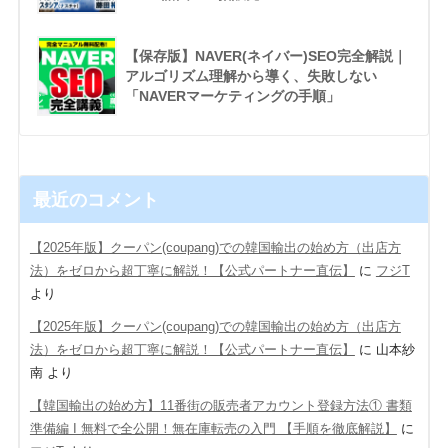
【保存版】NAVER(ネイバー)SEO完全解説｜
アルゴリズム理解から導く、失敗しない
「NAVERマーケティングの手順」
最近のコメント
【2025年版】クーパン(coupang)での韓国輸出の始め方（出店方
法）をゼロから超丁寧に解説！【公式パートナー直伝】
に
フジT
より
【2025年版】クーパン(coupang)での韓国輸出の始め方（出店方
法）をゼロから超丁寧に解説！【公式パートナー直伝】
に
山本紗
南
より
【韓国輸出の始め方】11番街の販売者アカウント登録方法① 書類
準備編 Ι 無料で全公開！無在庫転売の入門 【手順を徹底解説】
に