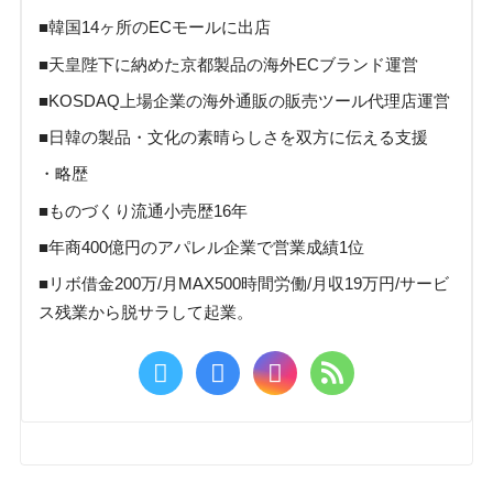
■韓国14ヶ所のECモールに出店
■天皇陛下に納めた京都製品の海外ECブランド運営
■KOSDAQ上場企業の海外通販の販売ツール代理店運営
■日韓の製品・文化の素晴らしさを双方に伝える支援
・略歴
■ものづくり流通小売歴16年
■年商400億円のアパレル企業で営業成績1位
■リボ借金200万/月MAX500時間労働/月収19万円/サービ
ス残業から脱サラして起業。