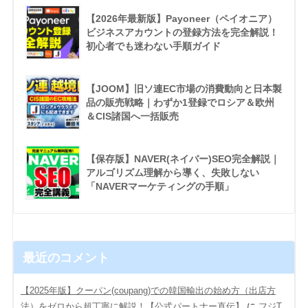
【2026年最新版】Payoneer（ペイオニア）
ビジネスアカウントの登録方法を完全解説！
初心者でも迷わない手順ガイド
【JOOM】旧ソ連EC市場の消費動向と日本製
品の販売戦略｜わずか1登録でロシア＆欧州
＆CIS諸国へ一括販売
【保存版】NAVER(ネイバー)SEO完全解説｜
アルゴリズム理解から導く、失敗しない
「NAVERマーケティングの手順」
最近のコメント
【2025年版】クーパン(coupang)での韓国輸出の始め方（出店方
法）をゼロから超丁寧に解説！【公式パートナー直伝】
に
フジT