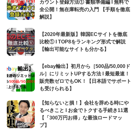
カウント登録方法① 書類準備編 Ι 無料で
全公開！無在庫転売の入門 【手順を徹底
解説】
【2020年最新版】韓国ECサイトを徹底
比較① Ι TOP8をランキング形式で解説
【輸出可能なサイトも分かる】
【ebay輸出】初月から［500品/50,000ド
ル］にリミットUPする方法 Ι 最短最速！
販売数ゼロでもOK！【日本語でサポート
も受けられる】
【知らないと損！】会社を辞める時にや
るべきこと Ι お金でトクする手続き11選
【「300万円お得」な最強ロードマッ
プ】