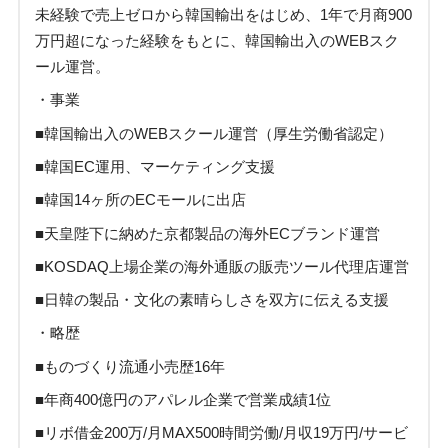
未経験で売上ゼロから韓国輸出をはじめ、1年で月商900
万円超になった経験をもとに、韓国輸出入のWEBスク
ール運営。
・事業
■韓国輸出入のWEBスクール運営（厚生労働省認定）
■韓国EC運用、マーケティング支援
■韓国14ヶ所のECモールに出店
■天皇陛下に納めた京都製品の海外ECブランド運営
■KOSDAQ上場企業の海外通販の販売ツール代理店運営
■日韓の製品・文化の素晴らしさを双方に伝える支援
・略歴
■ものづくり流通小売歴16年
■年商400億円のアパレル企業で営業成績1位
■リボ借金200万/月MAX500時間労働/月収19万円/サービ