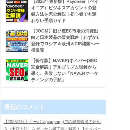
【2026年最新版】Payoneer（ペイ
オニア）ビジネスアカウントの登
録方法を完全解説！初心者でも迷
わない手順ガイド
【JOOM】旧ソ連EC市場の消費動
向と日本製品の販売戦略｜わずか1
登録でロシア＆欧州＆CIS諸国へ一
括販売
【保存版】NAVER(ネイバー)SEO
完全解説｜アルゴリズム理解から
導く、失敗しない「NAVERマーケ
ティングの手順」
最近のコメント
【2025年版】クーパン(coupang)での韓国輸出の始め
方（出店方法）をゼロから超丁寧に解説！【公式パー