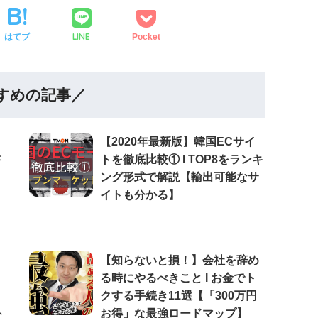
LINE
はてブ
Pocket
すめの記事／
【2020年最新版】韓国ECサイ
書
トを徹底比較① Ι TOP8をランキ
ング形式で解説【輸出可能なサ
イトも分かる】
【知らないと損！】会社を辞め
る時にやるべきこと Ι お金でト
クする手続き11選【「300万円
ト
お得」な最強ロードマップ】