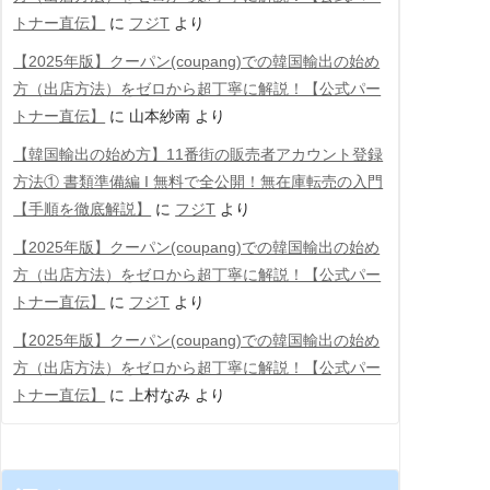
トナー直伝】
に
フジT
より
【2025年版】クーパン(coupang)での韓国輸出の始め
方（出店方法）をゼロから超丁寧に解説！【公式パー
トナー直伝】
に
山本紗南
より
【韓国輸出の始め方】11番街の販売者アカウント登録
方法① 書類準備編 Ι 無料で全公開！無在庫転売の入門
【手順を徹底解説】
に
フジT
より
【2025年版】クーパン(coupang)での韓国輸出の始め
方（出店方法）をゼロから超丁寧に解説！【公式パー
トナー直伝】
に
フジT
より
【2025年版】クーパン(coupang)での韓国輸出の始め
方（出店方法）をゼロから超丁寧に解説！【公式パー
トナー直伝】
に
上村なみ
より