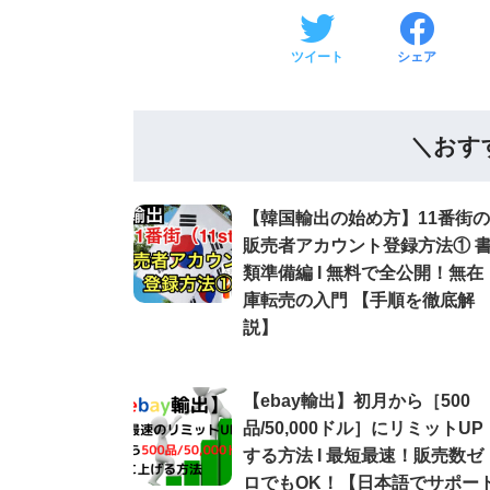
ツイート
シェア
＼おす
【韓国輸出の始め方】11番街の
販売者アカウント登録方法① 
類準備編 Ι 無料で全公開！無在
庫転売の入門 【手順を徹底解
説】
【ebay輸出】初月から［500
品/50,000ドル］にリミットUP
する方法 Ι 最短最速！販売数ゼ
ロでもOK！【日本語でサポー