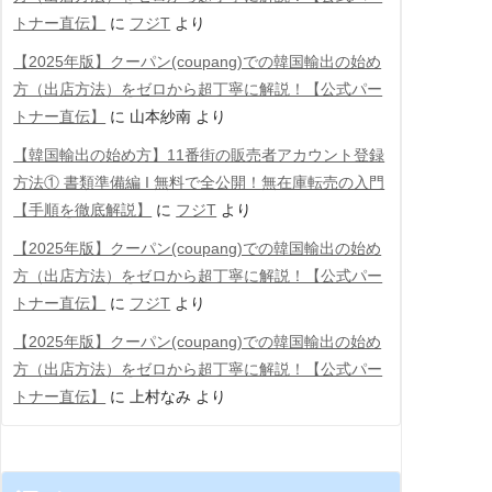
トナー直伝】
に
フジT
より
【2025年版】クーパン(coupang)での韓国輸出の始め
方（出店方法）をゼロから超丁寧に解説！【公式パー
トナー直伝】
に
山本紗南
より
【韓国輸出の始め方】11番街の販売者アカウント登録
方法① 書類準備編 Ι 無料で全公開！無在庫転売の入門
【手順を徹底解説】
に
フジT
より
【2025年版】クーパン(coupang)での韓国輸出の始め
方（出店方法）をゼロから超丁寧に解説！【公式パー
トナー直伝】
に
フジT
より
【2025年版】クーパン(coupang)での韓国輸出の始め
方（出店方法）をゼロから超丁寧に解説！【公式パー
トナー直伝】
に
上村なみ
より