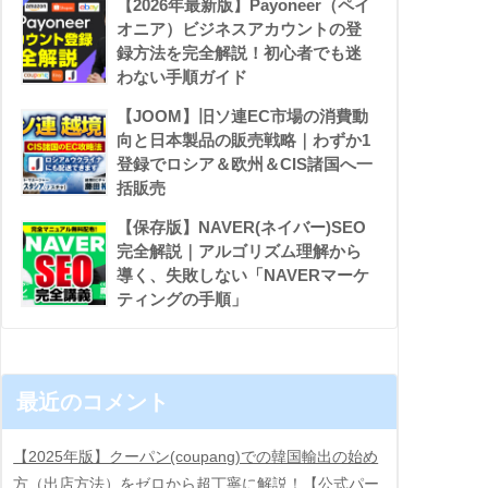
【2026年最新版】Payoneer（ペイ
オニア）ビジネスアカウントの登
録方法を完全解説！初心者でも迷
わない手順ガイド
【JOOM】旧ソ連EC市場の消費動
向と日本製品の販売戦略｜わずか1
登録でロシア＆欧州＆CIS諸国へ一
括販売
【保存版】NAVER(ネイバー)SEO
完全解説｜アルゴリズム理解から
導く、失敗しない「NAVERマーケ
ティングの手順」
最近のコメント
【2025年版】クーパン(coupang)での韓国輸出の始め
方（出店方法）をゼロから超丁寧に解説！【公式パー