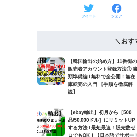
ツイート
シェア
＼おす
【韓国輸出の始め方】11番街の
販売者アカウント登録方法① 
類準備編 Ι 無料で全公開！無在
庫転売の入門 【手順を徹底解
説】
【ebay輸出】初月から［500
品/50,000ドル］にリミットUP
する方法 Ι 最短最速！販売数ゼ
ロでもOK！【日本語でサポー