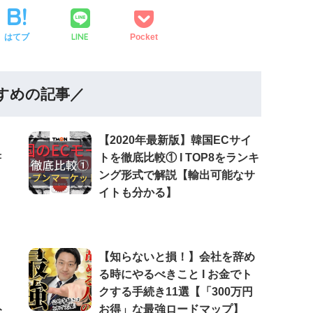
LINE
はてブ
Pocket
すめの記事／
【2020年最新版】韓国ECサイ
書
トを徹底比較① Ι TOP8をランキ
ング形式で解説【輸出可能なサ
イトも分かる】
【知らないと損！】会社を辞め
る時にやるべきこと Ι お金でト
クする手続き11選【「300万円
ト
お得」な最強ロードマップ】