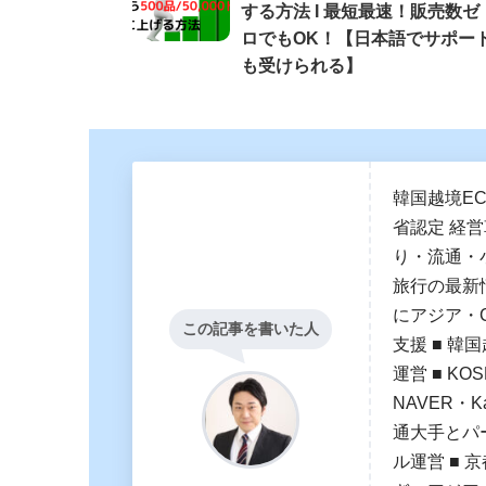
する方法 Ι 最短最速！販売数ゼ
ロでもOK！【日本語でサポー
も受けられる】
韓国越境E
省認定 経
り・流通・
旅行の最新
にアジア・
この記事を書いた人
支援 ■ 韓国
運営 ■ K
NAVER・
通大手とパー
ル運営 ■ 