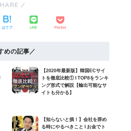
SHARE
LINE
はてブ
Pocket
すめの記事／
【2020年最新版】韓国ECサイ
書
トを徹底比較① Ι TOP8をランキ
ング形式で解説【輸出可能なサ
イトも分かる】
【知らないと損！】会社を辞め
る時にやるべきこと Ι お金でト