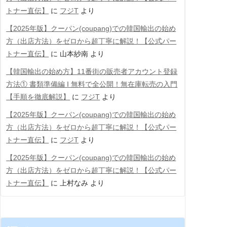
トナー直伝】
に
フジT
より
【2025年版】クーパン(coupang)での韓国輸出の始め
方（出店方法）をゼロから超丁寧に解説！【公式パー
トナー直伝】
に
山本紗南
より
【韓国輸出の始め方】11番街の販売者アカウント登録
方法① 書類準備編 Ι 無料で全公開！無在庫転売の入門
【手順を徹底解説】
に
フジT
より
【2025年版】クーパン(coupang)での韓国輸出の始め
方（出店方法）をゼロから超丁寧に解説！【公式パー
トナー直伝】
に
フジT
より
【2025年版】クーパン(coupang)での韓国輸出の始め
方（出店方法）をゼロから超丁寧に解説！【公式パー
トナー直伝】
に
上村なみ
より