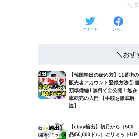
ツイート
シェア
＼おす
【韓国輸出の始め方】11番街の
販売者アカウント登録方法① 
類準備編 Ι 無料で全公開！無在
庫転売の入門 【手順を徹底解
説】
【ebay輸出】初月から［500
品/50,000ドル］にリミットUP