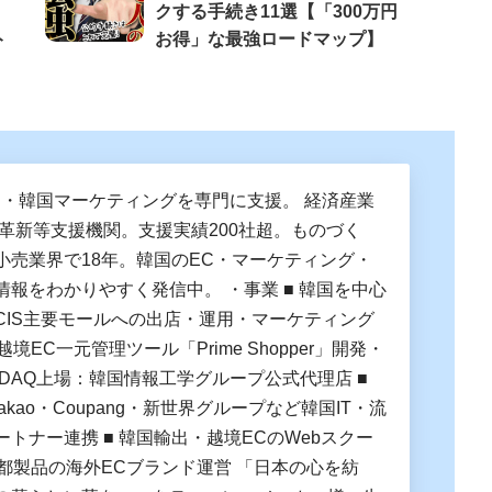
クする手続き11選【「300万円
ト
お得」な最強ロードマップ】
C・韓国マーケティングを専門に支援。 経済産業
営革新等支援機関。支援実績200社超。ものづく
小売業界で18年。韓国のEC・マーケティング・
情報をわかりやすく発信中。 ・事業 ■ 韓国を中心
CIS主要モールへの出店・運用・マーケティング
越境EC一元管理ツール「Prime Shopper」開発・
OSDAQ上場：韓国情報工学グループ公式代理店 ■
Kakao・Coupang・新世界グループなど韓国IT・流
トナー連携 ■ 韓国輸出・越境ECのWebスクー
京都製品の海外ECブランド運営 「日本の心を紡