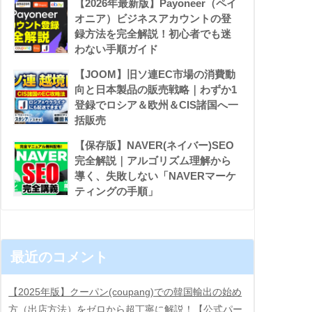
【2026年最新版】Payoneer（ペイ
オニア）ビジネスアカウントの登
録方法を完全解説！初心者でも迷
わない手順ガイド
【JOOM】旧ソ連EC市場の消費動
向と日本製品の販売戦略｜わずか1
登録でロシア＆欧州＆CIS諸国へ一
括販売
【保存版】NAVER(ネイバー)SEO
完全解説｜アルゴリズム理解から
導く、失敗しない「NAVERマーケ
ティングの手順」
最近のコメント
【2025年版】クーパン(coupang)での韓国輸出の始め
方（出店方法）をゼロから超丁寧に解説！【公式パー