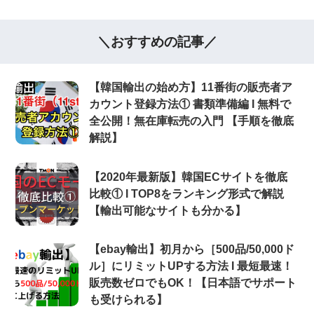
＼おすすめの記事／
【韓国輸出の始め方】11番街の販売者ア
カウント登録方法① 書類準備編 Ι 無料で
全公開！無在庫転売の入門 【手順を徹底
解説】
【2020年最新版】韓国ECサイトを徹底
比較① Ι TOP8をランキング形式で解説
【輸出可能なサイトも分かる】
【ebay輸出】初月から［500品/50,000ド
ル］にリミットUPする方法 Ι 最短最速！
販売数ゼロでもOK！【日本語でサポート
も受けられる】