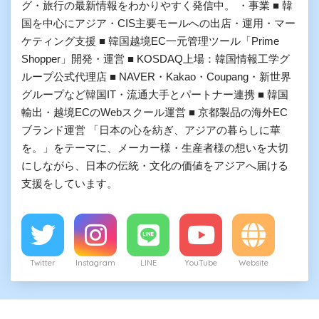
グ・旅行の最新情報をわかりやすく発信中。 ・事業 ■ 韓
国を中心にアジア・CIS主要モールへの出店・運用・マー
ケティング支援 ■ 韓国越境EC一元管理ツール「Prime
Shopper」開発・運営 ■ KOSDAQ上場：韓国情報工学グ
ループ公式代理店 ■ NAVER・Kakao・Coupang・新世界
グループなど韓国IT・流通大手とパートナー連携 ■ 韓国
輸出・越境ECのWebスクール運営 ■ 京都製品の海外EC
ブランド運営 「日本の心を紡ぎ、アジアの暮らしに華
を。」をテーマに、メーカー様・生産者様の想いを大切
にしながら、日本の伝統・文化の価値をアジアへ届ける
支援をしています。
Twitter
Instagram
LINE
YouTube
Website