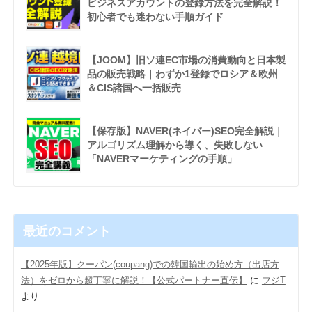
ビジネスアカウントの登録方法を完全解説！
初心者でも迷わない手順ガイド
【JOOM】旧ソ連EC市場の消費動向と日本製
品の販売戦略｜わずか1登録でロシア＆欧州
＆CIS諸国へ一括販売
【保存版】NAVER(ネイバー)SEO完全解説｜
アルゴリズム理解から導く、失敗しない
「NAVERマーケティングの手順」
最近のコメント
【2025年版】クーパン(coupang)での韓国輸出の始め方（出店方
法）をゼロから超丁寧に解説！【公式パートナー直伝】
に
フジT
より