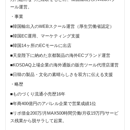
ール運営。
・事業
■韓国輸出入のWEBスクール運営（厚生労働省認定）
■韓国EC運用、マーケティング支援
■韓国14ヶ所のECモールに出店
■天皇陛下に納めた京都製品の海外ECブランド運営
■KOSDAQ上場企業の海外通販の販売ツール代理店運営
■日韓の製品・文化の素晴らしさを双方に伝える支援
・略歴
■ものづくり流通小売歴16年
■年商400億円のアパレル企業で営業成績1位
■リボ借金200万/月MAX500時間労働/月収19万円/サービ
ス残業から脱サラして起業。