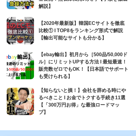
解説】
【2020年最新版】韓国ECサイトを徹底
比較① Ι TOP8をランキング形式で解説
【輸出可能なサイトも分かる】
【ebay輸出】初月から［500品/50,000ド
ル］にリミットUPする方法 Ι 最短最速！
販売数ゼロでもOK！【日本語でサポート
も受けられる】
【知らないと損！】会社を辞める時にや
るべきこと Ι お金でトクする手続き11選
【「300万円お得」な最強ロードマッ
プ】