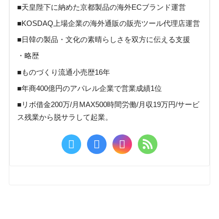
■天皇陛下に納めた京都製品の海外ECブランド運営
■KOSDAQ上場企業の海外通販の販売ツール代理店運営
■日韓の製品・文化の素晴らしさを双方に伝える支援
・略歴
■ものづくり流通小売歴16年
■年商400億円のアパレル企業で営業成績1位
■リボ借金200万/月MAX500時間労働/月収19万円/サービ
ス残業から脱サラして起業。