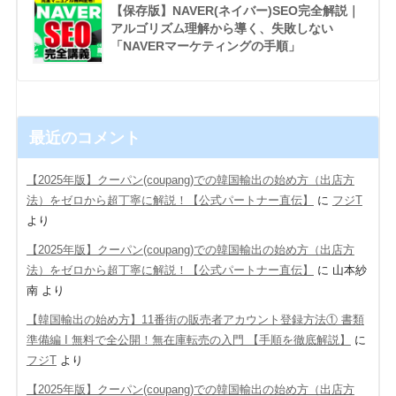
【保存版】NAVER(ネイバー)SEO完全解説｜
アルゴリズム理解から導く、失敗しない
「NAVERマーケティングの手順」
最近のコメント
【2025年版】クーパン(coupang)での韓国輸出の始め方（出店方
法）をゼロから超丁寧に解説！【公式パートナー直伝】
に
フジT
より
【2025年版】クーパン(coupang)での韓国輸出の始め方（出店方
法）をゼロから超丁寧に解説！【公式パートナー直伝】
に
山本紗
南
より
【韓国輸出の始め方】11番街の販売者アカウント登録方法① 書類
準備編 Ι 無料で全公開！無在庫転売の入門 【手順を徹底解説】
に
フジT
より
【2025年版】クーパン(coupang)での韓国輸出の始め方（出店方