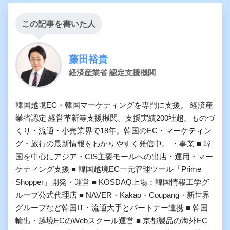
この記事を書いた人
藤田裕貴
経済産業省 認定支援機関
韓国越境EC・韓国マーケティングを専門に支援。 経済産
業省認定 経営革新等支援機関。支援実績200社超。ものづ
くり・流通・小売業界で18年。韓国のEC・マーケティン
グ・旅行の最新情報をわかりやすく発信中。 ・事業 ■ 韓
国を中心にアジア・CIS主要モールへの出店・運用・マー
ケティング支援 ■ 韓国越境EC一元管理ツール「Prime
Shopper」開発・運営 ■ KOSDAQ上場：韓国情報工学グ
ループ公式代理店 ■ NAVER・Kakao・Coupang・新世界
グループなど韓国IT・流通大手とパートナー連携 ■ 韓国
輸出・越境ECのWebスクール運営 ■ 京都製品の海外EC