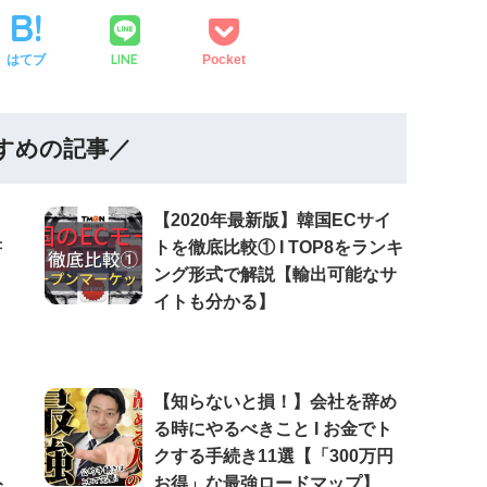
LINE
はてブ
Pocket
すめの記事／
【2020年最新版】韓国ECサイ
書
トを徹底比較① Ι TOP8をランキ
ング形式で解説【輸出可能なサ
イトも分かる】
【知らないと損！】会社を辞め
る時にやるべきこと Ι お金でト
クする手続き11選【「300万円
ト
お得」な最強ロードマップ】