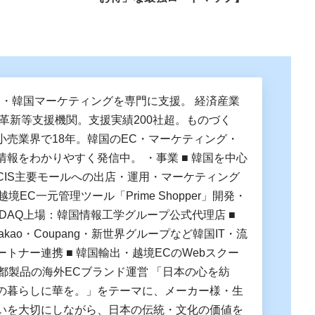
C・韓国マーケティングを専門に支援。 経済産業
営革新等支援機関。支援実績200社超。ものづく
小売業界で18年。韓国のEC・マーケティング・
情報をわかりやすく発信中。 ・事業 ■ 韓国を中心
CIS主要モールへの出店・運用・マーケティング
越境EC一元管理ツール「Prime Shopper」開発・
OSDAQ上場：韓国情報工学グループ公式代理店 ■
Kakao・Coupang・新世界グループなど韓国IT・流
トナー連携 ■ 韓国輸出・越境ECのWebスクー
京都製品の海外ECブランド運営 「日本の心を紡
の暮らしに華を。」をテーマに、メーカー様・生
いを大切にしながら、日本の伝統・文化の価値を