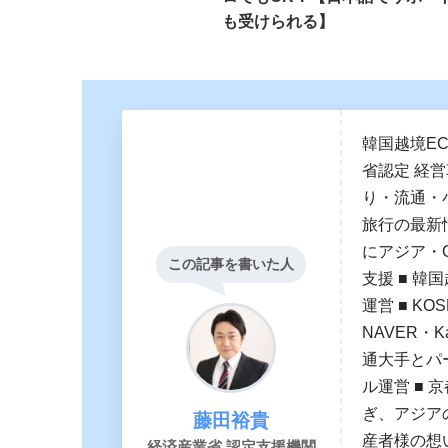
も受けられる】
韓国越境E
省認定 経
り・流通・
旅行の最新
にアジア・
この記事を書いた人
支援 ■ 韓国
運営 ■ K
NAVER・
通大手とパー
ル運営 ■ 
ぎ、アジア
藤田裕貴
産者様の想
経済産業省 認定支援機関