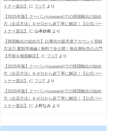
トナー直伝】
に
フジT
より
【2025年版】クーパン(coupang)での韓国輸出の始め
方（出店方法）をゼロから超丁寧に解説！【公式パー
トナー直伝】
に
山本紗南
より
【韓国輸出の始め方】11番街の販売者アカウント登録
方法① 書類準備編 Ι 無料で全公開！無在庫転売の入門
【手順を徹底解説】
に
フジT
より
【2025年版】クーパン(coupang)での韓国輸出の始め
方（出店方法）をゼロから超丁寧に解説！【公式パー
トナー直伝】
に
フジT
より
【2025年版】クーパン(coupang)での韓国輸出の始め
方（出店方法）をゼロから超丁寧に解説！【公式パー
トナー直伝】
に
上村なみ
より