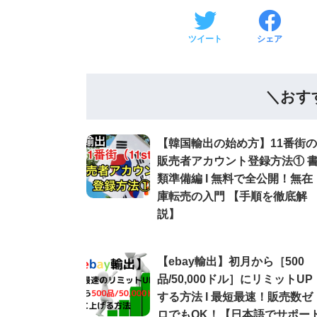
ツイート
シェア
＼おす
【韓国輸出の始め方】11番街の
販売者アカウント登録方法① 
類準備編 Ι 無料で全公開！無在
庫転売の入門 【手順を徹底解
説】
【ebay輸出】初月から［500
品/50,000ドル］にリミットUP
する方法 Ι 最短最速！販売数ゼ
ロでもOK！【日本語でサポー