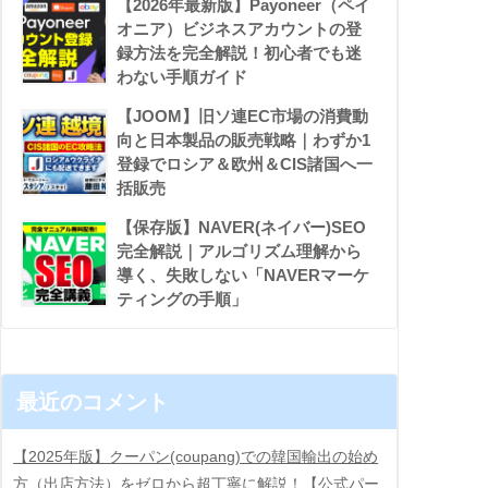
【2026年最新版】Payoneer（ペイ
オニア）ビジネスアカウントの登
録方法を完全解説！初心者でも迷
わない手順ガイド
【JOOM】旧ソ連EC市場の消費動
向と日本製品の販売戦略｜わずか1
登録でロシア＆欧州＆CIS諸国へ一
括販売
【保存版】NAVER(ネイバー)SEO
完全解説｜アルゴリズム理解から
導く、失敗しない「NAVERマーケ
ティングの手順」
最近のコメント
【2025年版】クーパン(coupang)での韓国輸出の始め
方（出店方法）をゼロから超丁寧に解説！【公式パー