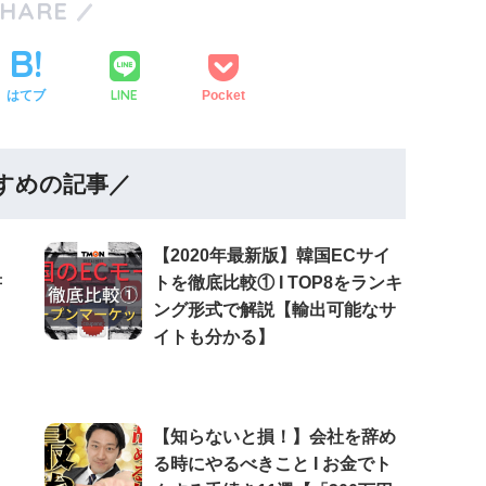
SHARE
LINE
はてブ
Pocket
すめの記事／
【2020年最新版】韓国ECサイ
書
トを徹底比較① Ι TOP8をランキ
ング形式で解説【輸出可能なサ
イトも分かる】
【知らないと損！】会社を辞め
る時にやるべきこと Ι お金でト