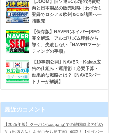
【JOOM】旧ソ連EC市場の消費動
向と日本製品の販売戦略｜わずか1
登録でロシア＆欧州＆CIS諸国へ一
括販売
【保存版】NAVER(ネイバー)SEO
完全解説｜アルゴリズム理解から
導く、失敗しない「NAVERマーケ
ティングの手順」
【10事例公開】NAVER・Kakao広
告の仕組み・運用術！必要予算・
効果的な戦略とは？【NAVERパー
トナーが解説】
最近のコメント
【2025年版】クーパン(coupang)での韓国輸出の始め
方（出店方法）をゼロから超丁寧に解説！【公式パー