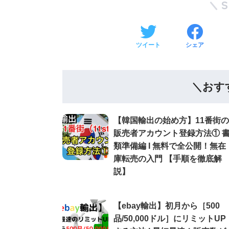
ツイート
シェア
＼おす
【韓国輸出の始め方】11番街の
販売者アカウント登録方法① 
類準備編 Ι 無料で全公開！無在
庫転売の入門 【手順を徹底解
説】
【ebay輸出】初月から［500
品/50,000ドル］にリミットUP