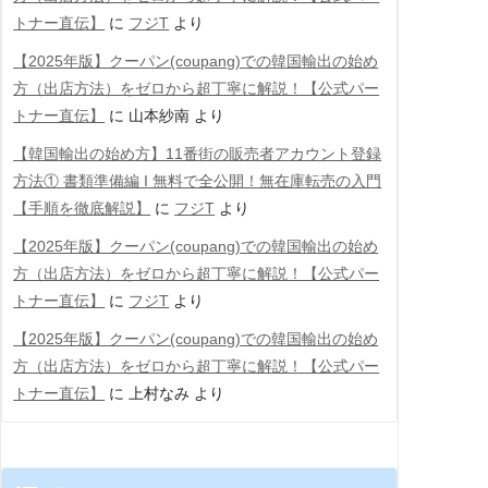
トナー直伝】
に
フジT
より
【2025年版】クーパン(coupang)での韓国輸出の始め
方（出店方法）をゼロから超丁寧に解説！【公式パー
トナー直伝】
に
山本紗南
より
【韓国輸出の始め方】11番街の販売者アカウント登録
方法① 書類準備編 Ι 無料で全公開！無在庫転売の入門
【手順を徹底解説】
に
フジT
より
【2025年版】クーパン(coupang)での韓国輸出の始め
方（出店方法）をゼロから超丁寧に解説！【公式パー
トナー直伝】
に
フジT
より
【2025年版】クーパン(coupang)での韓国輸出の始め
方（出店方法）をゼロから超丁寧に解説！【公式パー
トナー直伝】
に
上村なみ
より