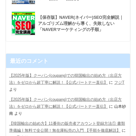
【保存版】NAVER(ネイバー)SEO完全解説｜
アルゴリズム理解から導く、失敗しない
「NAVERマーケティングの手順」
最近のコメント
【2025年版】クーパン(coupang)での韓国輸出の始め方（出店方
法）をゼロから超丁寧に解説！【公式パートナー直伝】
に
フジT
より
【2025年版】クーパン(coupang)での韓国輸出の始め方（出店方
法）をゼロから超丁寧に解説！【公式パートナー直伝】
に
山本紗
南
より
【韓国輸出の始め方】11番街の販売者アカウント登録方法① 書類
準備編 Ι 無料で全公開！無在庫転売の入門 【手順を徹底解説】
に