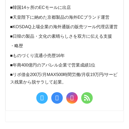
■韓国14ヶ所のECモールに出店
■天皇陛下に納めた京都製品の海外ECブランド運営
■KOSDAQ上場企業の海外通販の販売ツール代理店運営
■日韓の製品・文化の素晴らしさを双方に伝える支援
・略歴
■ものづくり流通小売歴16年
■年商400億円のアパレル企業で営業成績1位
■リボ借金200万/月MAX500時間労働/月収19万円/サービ
ス残業から脱サラして起業。