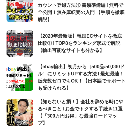
カウント登録方法① 書類準備編 Ι 無料で
全公開！無在庫転売の入門 【手順を徹底
解説】
【2020年最新版】韓国ECサイトを徹底
比較① Ι TOP8をランキング形式で解説
【輸出可能なサイトも分かる】
【ebay輸出】初月から［500品/50,000ド
ル］にリミットUPする方法 Ι 最短最速！
販売数ゼロでもOK！【日本語でサポート
も受けられる】
【知らないと損！】会社を辞める時にや
るべきこと Ι お金でトクする手続き11選
【「300万円お得」な最強ロードマッ
プ】