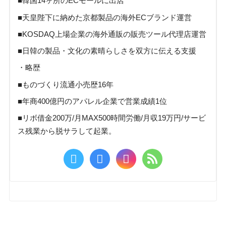
■韓国14ヶ所のECモールに出店
■天皇陛下に納めた京都製品の海外ECブランド運営
■KOSDAQ上場企業の海外通販の販売ツール代理店運営
■日韓の製品・文化の素晴らしさを双方に伝える支援
・略歴
■ものづくり流通小売歴16年
■年商400億円のアパレル企業で営業成績1位
■リボ借金200万/月MAX500時間労働/月収19万円/サービ
ス残業から脱サラして起業。