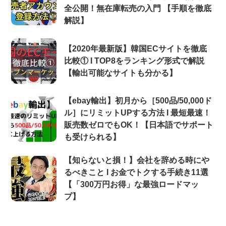
全公開！無在庫転売の入門 【手順を徹底
解説】
【2020年最新版】韓国ECサイトを徹底
比較① Ι TOP8をランキング形式で解説
【輸出可能なサイトも分かる】
【ebay輸出】初月から［500品/50,000ド
ル］にリミットUPする方法 Ι 最短最速！
販売数ゼロでもOK！【日本語でサポート
も受けられる】
【知らないと損！】会社を辞める時にや
るべきこと Ι お金でトクする手続き11選
【「300万円お得」な最強ロードマッ
プ】