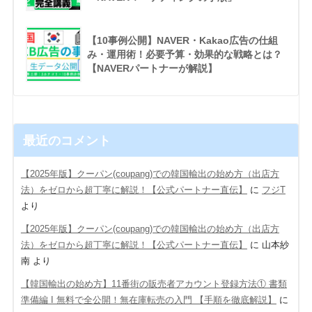
【10事例公開】NAVER・Kakao広告の仕組
み・運用術！必要予算・効果的な戦略とは？
【NAVERパートナーが解説】
最近のコメント
【2025年版】クーパン(coupang)での韓国輸出の始め方（出店方
法）をゼロから超丁寧に解説！【公式パートナー直伝】
に
フジT
より
【2025年版】クーパン(coupang)での韓国輸出の始め方（出店方
法）をゼロから超丁寧に解説！【公式パートナー直伝】
に
山本紗
南
より
【韓国輸出の始め方】11番街の販売者アカウント登録方法① 書類
準備編 Ι 無料で全公開！無在庫転売の入門 【手順を徹底解説】
に