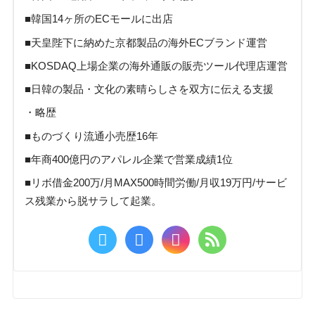
■韓国14ヶ所のECモールに出店
■天皇陛下に納めた京都製品の海外ECブランド運営
■KOSDAQ上場企業の海外通販の販売ツール代理店運営
■日韓の製品・文化の素晴らしさを双方に伝える支援
・略歴
■ものづくり流通小売歴16年
■年商400億円のアパレル企業で営業成績1位
■リボ借金200万/月MAX500時間労働/月収19万円/サービ
ス残業から脱サラして起業。