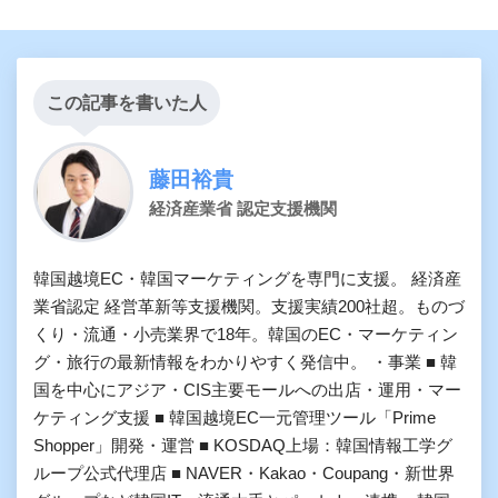
この記事を書いた人
藤田裕貴
経済産業省 認定支援機関
韓国越境EC・韓国マーケティングを専門に支援。 経済産
業省認定 経営革新等支援機関。支援実績200社超。ものづ
くり・流通・小売業界で18年。韓国のEC・マーケティン
グ・旅行の最新情報をわかりやすく発信中。 ・事業 ■ 韓
国を中心にアジア・CIS主要モールへの出店・運用・マー
ケティング支援 ■ 韓国越境EC一元管理ツール「Prime
Shopper」開発・運営 ■ KOSDAQ上場：韓国情報工学グ
ループ公式代理店 ■ NAVER・Kakao・Coupang・新世界