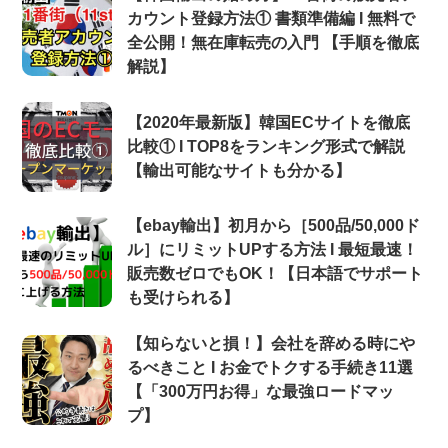
カウント登録方法① 書類準備編 Ι 無料で
全公開！無在庫転売の入門 【手順を徹底
解説】
【2020年最新版】韓国ECサイトを徹底
比較① Ι TOP8をランキング形式で解説
【輸出可能なサイトも分かる】
【ebay輸出】初月から［500品/50,000ド
ル］にリミットUPする方法 Ι 最短最速！
販売数ゼロでもOK！【日本語でサポート
も受けられる】
【知らないと損！】会社を辞める時にや
るべきこと Ι お金でトクする手続き11選
【「300万円お得」な最強ロードマッ
プ】