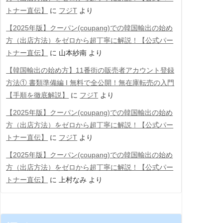
トナー直伝】
に
フジT
より
【2025年版】クーパン(coupang)での韓国輸出の始め
方（出店方法）をゼロから超丁寧に解説！【公式パー
トナー直伝】
に
山本紗南
より
【韓国輸出の始め方】11番街の販売者アカウント登録
方法① 書類準備編 Ι 無料で全公開！無在庫転売の入門
【手順を徹底解説】
に
フジT
より
【2025年版】クーパン(coupang)での韓国輸出の始め
方（出店方法）をゼロから超丁寧に解説！【公式パー
トナー直伝】
に
フジT
より
【2025年版】クーパン(coupang)での韓国輸出の始め
方（出店方法）をゼロから超丁寧に解説！【公式パー
トナー直伝】
に
上村なみ
より