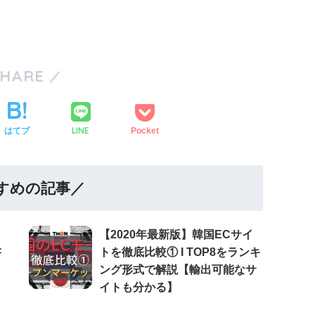
SHARE
LINE
はてブ
Pocket
すめの記事／
【2020年最新版】韓国ECサイ
書
トを徹底比較① Ι TOP8をランキ
ング形式で解説【輸出可能なサ
イトも分かる】