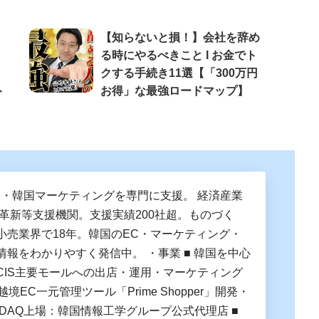
【知らないと損！】会社を辞め
る時にやるべきこと Ι お金でト
クする手続き11選【「300万円
ト
お得」な最強ロードマップ】
C・韓国マーケティングを専門に支援。 経済産業
営革新等支援機関。支援実績200社超。ものづく
小売業界で18年。韓国のEC・マーケティング・
情報をわかりやすく発信中。 ・事業 ■ 韓国を中心
CIS主要モールへの出店・運用・マーケティング
越境EC一元管理ツール「Prime Shopper」開発・
OSDAQ上場：韓国情報工学グループ公式代理店 ■