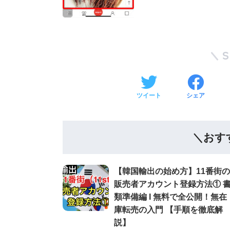
ツイート
シェア
＼おす
【韓国輸出の始め方】11番街の
販売者アカウント登録方法① 
類準備編 Ι 無料で全公開！無在
庫転売の入門 【手順を徹底解
説】