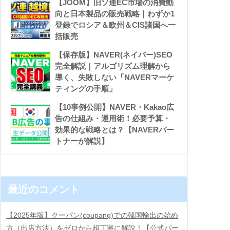
【JOOM】旧ソ連EC市場の消費動
向と日本製品の販売戦略｜わずか1
登録でロシア＆欧州＆CIS諸国へ一
括販売
【保存版】NAVER(ネイバー)SEO
完全解説｜アルゴリズム理解から
導く、失敗しない「NAVERマーケ
ティングの手順」
【10事例公開】NAVER・Kakao広
告の仕組み・運用術！必要予算・
効果的な戦略とは？【NAVERパー
トナーが解説】
最近のコメント
【2025年版】クーパン(coupang)での韓国輸出の始め
方（出店方法）をゼロから超丁寧に解説！【公式パー