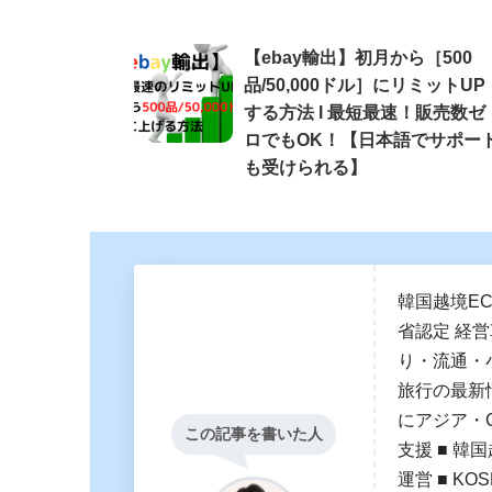
【ebay輸出】初月から［500
品/50,000ドル］にリミットUP
する方法 Ι 最短最速！販売数ゼ
ロでもOK！【日本語でサポー
も受けられる】
韓国越境E
省認定 経
り・流通・
旅行の最新
にアジア・
この記事を書いた人
支援 ■ 韓国
運営 ■ K