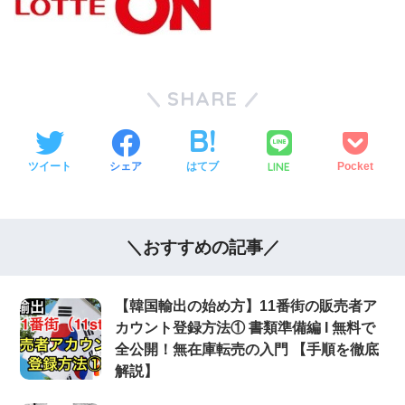
SHARE
LINE
ツイート
シェア
はてブ
Pocket
＼おすすめの記事／
【韓国輸出の始め方】11番街の販売者ア
カウント登録方法① 書類準備編 Ι 無料で
全公開！無在庫転売の入門 【手順を徹底
解説】