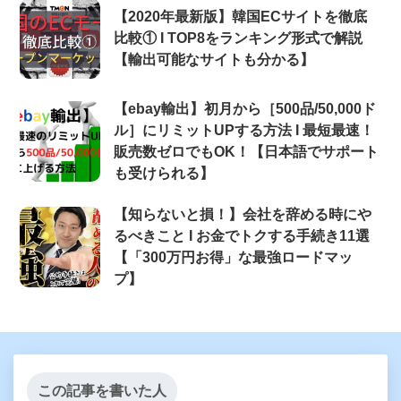
【2020年最新版】韓国ECサイトを徹底
比較① Ι TOP8をランキング形式で解説
【輸出可能なサイトも分かる】
【ebay輸出】初月から［500品/50,000ド
ル］にリミットUPする方法 Ι 最短最速！
販売数ゼロでもOK！【日本語でサポート
も受けられる】
【知らないと損！】会社を辞める時にや
るべきこと Ι お金でトクする手続き11選
【「300万円お得」な最強ロードマッ
プ】
この記事を書いた人