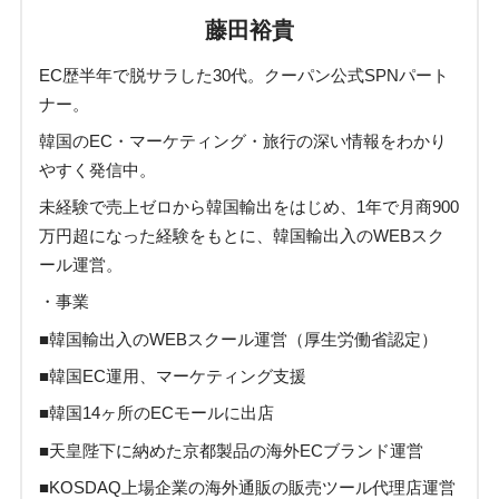
藤田裕貴
EC歴半年で脱サラした30代。クーパン公式SPNパート
ナー。
韓国のEC・マーケティング・旅行の深い情報をわかり
やすく発信中。
未経験で売上ゼロから韓国輸出をはじめ、1年で月商900
万円超になった経験をもとに、韓国輸出入のWEBスク
ール運営。
・事業
■韓国輸出入のWEBスクール運営（厚生労働省認定）
■韓国EC運用、マーケティング支援
■韓国14ヶ所のECモールに出店
■天皇陛下に納めた京都製品の海外ECブランド運営
■KOSDAQ上場企業の海外通販の販売ツール代理店運営