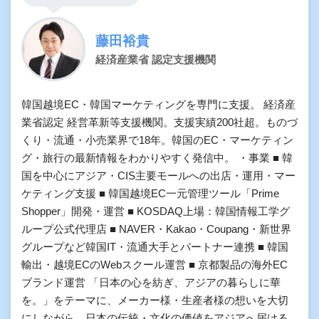
藤田裕貴
経済産業省 認定支援機関
韓国越境EC・韓国マーケティングを専門に支援。 経済産
業省認定 経営革新等支援機関。支援実績200社超。ものづ
くり・流通・小売業界で18年。韓国のEC・マーケティン
グ・旅行の最新情報をわかりやすく発信中。 ・事業 ■ 韓
国を中心にアジア・CIS主要モールへの出店・運用・マー
ケティング支援 ■ 韓国越境EC一元管理ツール「Prime
Shopper」開発・運営 ■ KOSDAQ上場：韓国情報工学グ
ループ公式代理店 ■ NAVER・Kakao・Coupang・新世界
グループなど韓国IT・流通大手とパートナー連携 ■ 韓国
輸出・越境ECのWebスクール運営 ■ 京都製品の海外EC
ブランド運営 「日本の心を紡ぎ、アジアの暮らしに華
を。」をテーマに、メーカー様・生産者様の想いを大切
にしながら、日本の伝統・文化の価値をアジアへ届ける