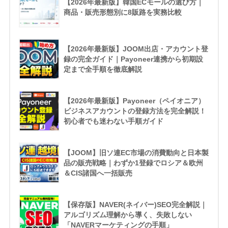
【2026年最新版】韓国ECモールの選び方｜
商品・販売形態別に8販路を実務比較
【2026年最新版】JOOM出店・アカウント登
録の完全ガイド｜Payoneer連携から初期設
定まで全手順を徹底解説
【2026年最新版】Payoneer（ペイオニア）
ビジネスアカウントの登録方法を完全解説！
初心者でも迷わない手順ガイド
【JOOM】旧ソ連EC市場の消費動向と日本製
品の販売戦略｜わずか1登録でロシア＆欧州
＆CIS諸国へ一括販売
【保存版】NAVER(ネイバー)SEO完全解説｜
アルゴリズム理解から導く、失敗しない
「NAVERマーケティングの手順」