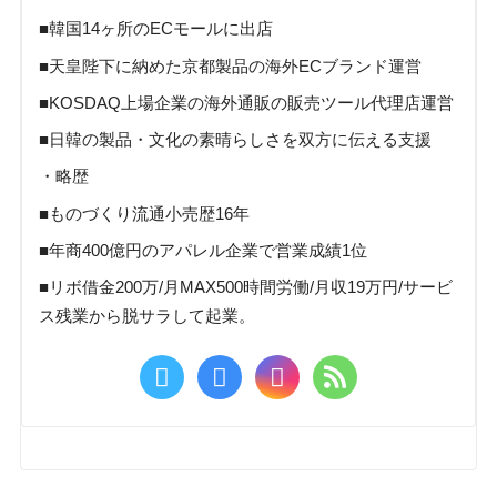
■韓国14ヶ所のECモールに出店
■天皇陛下に納めた京都製品の海外ECブランド運営
■KOSDAQ上場企業の海外通販の販売ツール代理店運営
■日韓の製品・文化の素晴らしさを双方に伝える支援
・略歴
■ものづくり流通小売歴16年
■年商400億円のアパレル企業で営業成績1位
■リボ借金200万/月MAX500時間労働/月収19万円/サービ
ス残業から脱サラして起業。