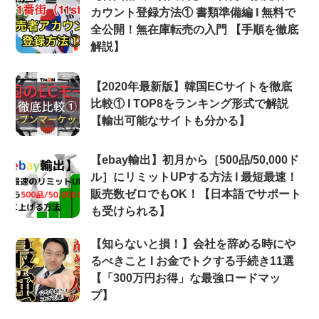
カウント登録方法① 書類準備編 Ι 無料で
全公開！無在庫転売の入門 【手順を徹底
解説】
【2020年最新版】韓国ECサイトを徹底
比較① Ι TOP8をランキング形式で解説
【輸出可能なサイトも分かる】
【ebay輸出】初月から［500品/50,000ド
ル］にリミットUPする方法 Ι 最短最速！
販売数ゼロでもOK！【日本語でサポート
も受けられる】
【知らないと損！】会社を辞める時にや
るべきこと Ι お金でトクする手続き11選
【「300万円お得」な最強ロードマッ
プ】