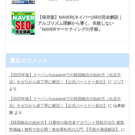
【保存版】NAVER(ネイバー)SEO完全解説｜
アルゴリズム理解から導く、失敗しない
「NAVERマーケティングの手順」
最近のコメント
【2025年版】クーパン(coupang)での韓国輸出の始め方（出店方
法）をゼロから超丁寧に解説！【公式パートナー直伝】
に
フジT
より
【2025年版】クーパン(coupang)での韓国輸出の始め方（出店方
法）をゼロから超丁寧に解説！【公式パートナー直伝】
に
山本紗
南
より
【韓国輸出の始め方】11番街の販売者アカウント登録方法① 書類
準備編 Ι 無料で全公開！無在庫転売の入門 【手順を徹底解説】
に