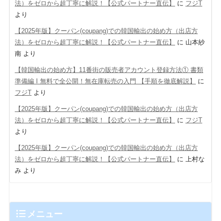
法）をゼロから超丁寧に解説！【公式パートナー直伝】
に
フジT
より
【2025年版】クーパン(coupang)での韓国輸出の始め方（出店方
法）をゼロから超丁寧に解説！【公式パートナー直伝】
に
山本紗
南
より
【韓国輸出の始め方】11番街の販売者アカウント登録方法① 書類
準備編 Ι 無料で全公開！無在庫転売の入門 【手順を徹底解説】
に
フジT
より
【2025年版】クーパン(coupang)での韓国輸出の始め方（出店方
法）をゼロから超丁寧に解説！【公式パートナー直伝】
に
フジT
より
【2025年版】クーパン(coupang)での韓国輸出の始め方（出店方
法）をゼロから超丁寧に解説！【公式パートナー直伝】
に
上村な
み
より
メニュー