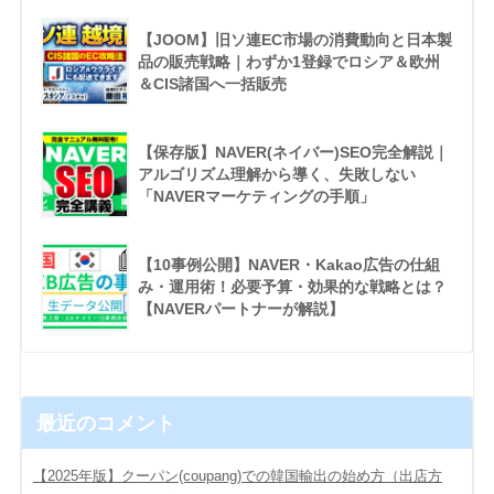
【JOOM】旧ソ連EC市場の消費動向と日本製
品の販売戦略｜わずか1登録でロシア＆欧州
＆CIS諸国へ一括販売
【保存版】NAVER(ネイバー)SEO完全解説｜
アルゴリズム理解から導く、失敗しない
「NAVERマーケティングの手順」
【10事例公開】NAVER・Kakao広告の仕組
み・運用術！必要予算・効果的な戦略とは？
【NAVERパートナーが解説】
最近のコメント
【2025年版】クーパン(coupang)での韓国輸出の始め方（出店方