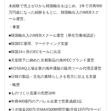
未経験で売上ゼロから韓国輸出をはじめ、1年で月商900
万円超になった経験をもとに、韓国輸出入のWEBスク
ール運営。
・事業
■韓国輸出入のWEBスクール運営（厚生労働省認定）
■韓国EC運用、マーケティング支援
■韓国14ヶ所のECモールに出店
■天皇陛下に納めた京都製品の海外ECブランド運営
■KOSDAQ上場企業の海外通販の販売ツール代理店運営
■日韓の製品・文化の素晴らしさを双方に伝える支援
・略歴
■ものづくり流通小売歴16年
■年商400億円のアパレル企業で営業成績1位
■リボ借金200万/月MAX500時間労働/月収19万円/サービ