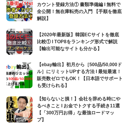
カウント登録方法① 書類準備編 Ι 無料で
全公開！無在庫転売の入門 【手順を徹底
解説】
【2020年最新版】韓国ECサイトを徹底
比較① Ι TOP8をランキング形式で解説
【輸出可能なサイトも分かる】
【ebay輸出】初月から［500品/50,000ド
ル］にリミットUPする方法 Ι 最短最速！
販売数ゼロでもOK！【日本語でサポート
も受けられる】
【知らないと損！】会社を辞める時にや
るべきこと Ι お金でトクする手続き11選
【「300万円お得」な最強ロードマッ
プ】